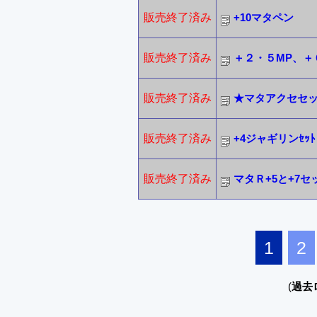
販売終了済み
+10マタペン
販売終了済み
＋２・５MP、＋
販売終了済み
★マタアクセセ
販売終了済み
+4ジャギリンｾｯﾄ
販売終了済み
マタＲ+5と+7セ
1
2
(
過去