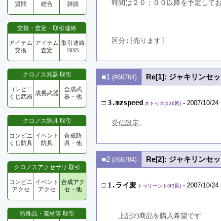
質問
総合
雑談
交換・査定・取引連絡
区分:[売ります]　
アイテム
アイテム
取引連絡
交換
査定
BBS
クロノス武器 取引
■1
Re[1]: ジャキリン
(#66764)
コンビニ
合成武
成長武器
くじ武器
器・他
□
3.mzspeed
- 2007/10/24 
ネトゥス(136回)
クロノス防具 取引
受信設定。
コンビニ
イベント
合成防
くじ防具
防具
具・他
■2
Re[2]: ジャキリン
(#66784)
クロノスアクセサリ 取引
コンビニ
イベント
合成アク
□
1.ライ麦
- 2007/10/24 
トゥリーント(43回)
アクセ
アクセ
セ・他
特殊品・素材等 取引
　上記の商品を購入希望です