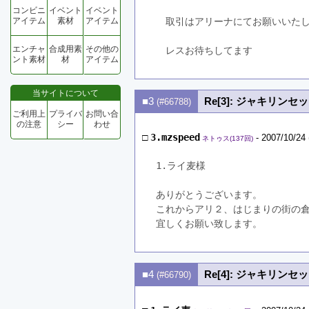
コンビニ
イベント
イベント
アイテム
素材
アイテム
　取引はアリーナにてお願いいた
エンチャ
合成用素
その他の
　レスお待ちしてます
ント素材
材
アイテム
当サイトについて
■3
Re[3]: ジャキリン
(#66788)
ご利用上
プライバ
お問い合
の注意
シー
わせ
□
3.mzspeed
- 2007/10/24 
ネトゥス(137回)
1.ライ麦様
ありがとうございます。
これからアリ２、はじまりの街の
宜しくお願い致します。
■4
Re[4]: ジャキリン
(#66790)