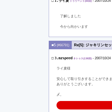
□
1.ライ麦
- 2007/10/24 
トゥリーント(44回)
　了解しました
　今から向かいます
■5
Re[5]: ジャキリン
(#66791)
□
3.mzspeed
- 2007/10/24 
ネトゥス(138回)
ライ麦様
安心して取り引きすることができ
ありがとうございます。
〆。