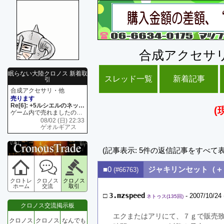
合成アクセサ
眠らない大陸クロノス 新着取
スレッド一覧
新着記事
引
合成アクセサリ・他
売ります
Re[6]: +5ルシエルのネックレス
(
ゲーム内で売れましたので 在庫がネク1 リング4 となります リングのお値段は80G といたします
08/02 (日) 22:33
ゲオルギアス
(記事表示: 5件の返信記事をすべて
■0
ジャキリンセット（＋
(#66763)
クロトレ
クロノス
クロノス
ホーム
交流
取引
□
3.mzspeed
- 2007/10/24 
ネトゥス(135回)
クロノス交流掲示板
エクまたはアリにて、７ｇで販売致
クロノス
クロノス
なんでも