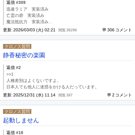
返信 #309
迅速ラミア 実装済み
亡霊の砦 実装済み
魔法抵抗力 実装済み
プレゼント機能 進捗不明
更新:
2026/03/03 (火) 02:21
306
38298
PVPコンテンツ 進捗不明
UI非表示 多分実装済み
クロノス質問
キャラ選択画面 進捗不明
UIドラッグ 進捗不明
静香秘密の楽園
エフェクト除去 実装済み
アイテムショップ改修 多分まだ
返信 #2
最大クロ取引量 進捗不明
>>1
こんなところじゃない
人種差別はよくないですよ。
日本人でも他人に迷惑をかける人だっています。
更新:
2025/12/31 (水) 11:14
2
397
クロノス質問
起動しません
返信 #18