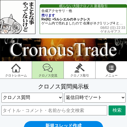
眠らない大陸クロノス 新着取引
合成アクセサリ・他
売ります
Re[6]: +5ルシエルのネックレス
ゲーム内で売れましたので 在庫がネク1 リング4 となります リングのお値段は80G といたします
08/02 (日) 22:33
ゲオルギアス
クロトレホーム
クロノス交流
クロノス取引
メニュー
クロノス質問掲示板
検索
新規スレッド作成