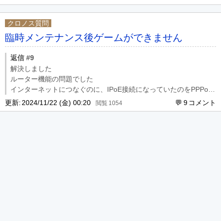
クロノス質問
臨時メンテナンス後ゲームができません
返信 #9
解決しました
ルーター機能の問題でした
インターネットにつなぐのに、IPoE接続になっていたのをPPPoE
接続に変えることで、ゲームにログインできました
更新:
2024/11/22 (金) 00:20
9
1054
ルーターを初期化しても数分するとIPoE接続の為のソフトウェア
が組み込まれて、それで繋がる様になっていました
手動で、その機能を止めて、プロバイダ