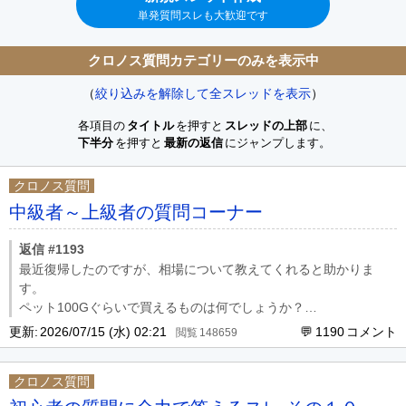
単発質問スレも大歓迎です
クロノス質問カテゴリーのみを表示中
（
絞り込みを解除して全スレッドを表示
）
各項目の
タイトル
を押すと
スレッドの上部
に、
下半分
を押すと
最新の返信
にジャンプします。
クロノス質問
中級者～上級者の質問コーナー
返信 #1193
最近復帰したのですが、相場について教えてくれると助かりま
す。
ペット100Gぐらいで買えるものは何でしょうか？
+15太陽神ハンマー
更新:
2026/07/15 (水) 02:21
1190
148659
よろしくお願いします。
クロノス質問