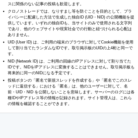
スに関係のない記事の投稿も歓迎します。
クロノストレードでは、なりすまし等を防ぐことを目的として、プラ
イバシーに配慮した方法で生成した独自ID (UID・NID) の公開機能を提
供しています。いずれの独自IDも、当サイトのみで使用される文字列
であり、他のウェブサイトや現実社会での行動と紐づけられる心配は
ありません。
UID (User ID) は、ご利用の端末のブラウザに対してCookie機能を使用
して割り当てたランダムなIDです。取引掲示板のUIDの上4桁と同一で
す。
NID (Network ID) は、ご利用の回線のIPアドレスに対して割り当てた
IDです。NIDをIPアドレスに変換することはできません。取引掲示板も
将来的に同一のNIDになる予定です。
投稿ボタンの「匿名で新規スレッドを作成する」や「匿名でこのスレ
ッドに返信する」における「匿名」は、他のユーザーに対して、名
前・UID・NID を公開しないことを意味します。サーバーのログには各
種IDやIPアドレス等の情報が記録されます。サイト管理人は、これら
の情報を確認することができます。