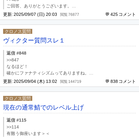
ご回答、ありがとうございます。
少々悪あがきしてみます‼︎
更新:
2025/09/07 (日) 20:03
425
76877
クロノス質問
ヴィクター質問スレ１
返信 #848
>>847
なるほど！
確かにファナティシズムってありますね。
回答ありがとうございました。
更新:
2025/09/04 (木) 13:02
838
144719
クロノス質問
現在の通常鯖でのレベル上げ
返信 #115
>>114
有難う御座います＞＜