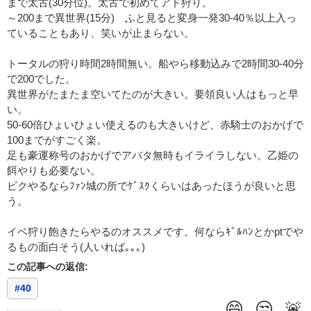
まで太古(30分位)。太古で初めてアド狩り。
～200まで異世界(15分) ふと見ると変身一発30-40％以上入っ
ていることもあり、笑いが止まらない。
トータルの狩り時間2時間無い。船やら移動込みで2時間30-40分
で200でした。
異世界がたまたま空いてたのが大きい。要領良い人はもっと早
い。
50-60倍ひょいひょい使えるのも大きいけど、赤騎士のおかげで
100までがすごく楽。
足も豪運称号のおかげでアバタ無時もイライラしない。乙姫の
餌やりも必要ない。
ビクやるならﾌｧﾝ城の所でｹﾞｽｸくらいはあったほうが良いと思
う。
イベ狩り飽きたらやるのオススメです。何ならｷﾞﾙﾊﾝとかptでや
るもの面白そう(人いれば｡｡｡)
この記事への返信:
#40