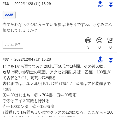
🔝
⏬
#36
-
2022/11/28 (月) 13:29
>>35
壱でそれならクジに入っている参は凄そうですね。ちなみに乙
姫なしでしょうか？
ここに返信
🔝
⏬
#37
-
2022/12/04 (日) 15:28
ビクを1から育ててみた200以下50倍で1時間、その後60倍。
攻撃は呪い赤騎士の範囲、アクセと頭以外裸 乙姫 100過ぎ
て古代とｱﾋﾞｽ、葡萄orｱｽﾀ着る
古代までは、ユノ耳/月P/ｲﾘﾘﾝｸﾞ/ﾐﾈﾙﾊﾞ/ 武器はアド装備まで
+9鎌
①～30はじまち ②～70A書 ③～90窓雨
②③はアイス宮殿も行ける
④～100エンタ ⑤～125海底
↑繰返して1時間ちょい位でクラスの124になる。ここから～160