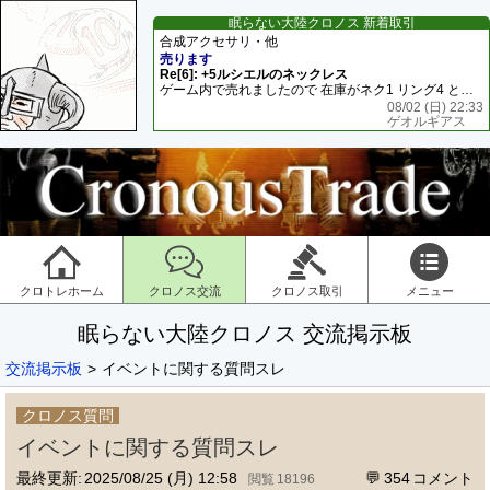
眠らない大陸クロノス 新着取引
合成アクセサリ・他
売ります
Re[6]: +5ルシエルのネックレス
ゲーム内で売れましたので 在庫がネク1 リング4 となります リングのお値段は80G といたします
08/02 (日) 22:33
ゲオルギアス
クロトレホーム
クロノス交流
クロノス取引
メニュー
眠らない大陸クロノス 交流掲示板
交流掲示板
イベントに関する質問スレ
クロノス質問
イベントに関する質問スレ
最終更新:
2025/08/25 (月) 12:58
354
18196