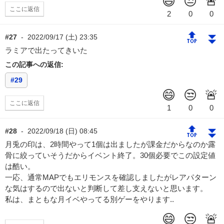
ここに返信
🔝
⏬
#27
-
2022/09/17 (土) 23:35
ラミアで出たってきいた
この記事への返信:
#29
ここに返信
🔝
⏬
#28
-
2022/09/18 (日) 08:45
月兎の印は、2時間やって1個は出ましたが課金だからなのか露
骨に絞っていそうだからイベント終了。30個必要でこの設定値
は酷い。
一応、通常MAPでもエリモンスを確認しましたがレアパターン
な気はするので出ないと判断して差し支えないと思います。
私は、まともな月イベやってる別ゲーをやります..