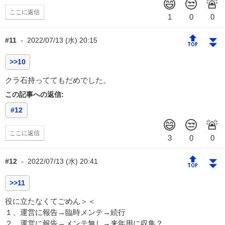
ここに返信
🔝
⏬
#11
-
2022/07/13 (水) 20:15
>>10
クラ石持っててもだめでした。
この記事への返信:
#12
ここに返信
🔝
⏬
#12
-
2022/07/13 (水) 20:41
>>11
役に立たなくてごめん＞＜
１、運営に報告→臨時メンテ→続行
２、運営に報告→メンテ無し→来年用に収集？