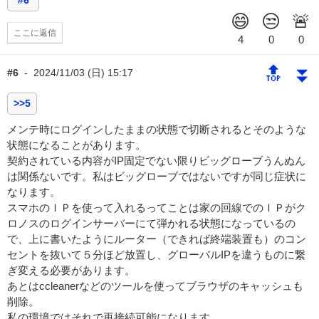
#6
ここに返信
🔝
⏬
#6
-
2024/11/03 (日) 15:17
>>5
メンテ時にログインしたままの状態で切断されるとそのような
状態になることがあります。
契約されている内容がIP固定でない限りビッグローブうんぬん
は関係ないです。私はビッグローブではないですが同じ症状に
なります。
スマホのＩＰを使って入れるってことは家の回線でのＩＰがク
ロノスのログインサーバーにて弾かれる状態になっているの
で、上に書いたようにルーター（できれば終端装置も）のコン
セントを抜いて５分ほど放置し、グローバルIPを違うものに繋
ぎ変える必要があります。
あとはccleanerなどのツールを使ってブラウザのキャッシュも
削除。
私の環境ではそれで再接続可能になります。