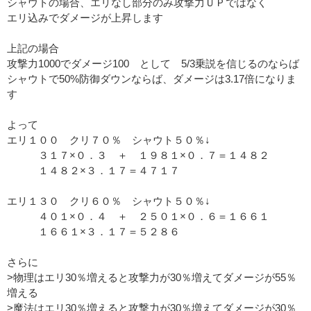
シャウトの場合、エリなし部分のみ攻撃力ＵＰではなく
エリ込みでダメージが上昇します
上記の場合
攻撃力1000でダメージ100 として 5/3乗説を信じるのならば
シャウトで50%防御ダウンならば、ダメージは3.17倍になりま
す
よって
エリ１００ クリ７０％ シャウト５０％↓
３１７×０．３ ＋ １９８１×０．７＝１４８２
１４８２×３．１７＝４７１７
エリ１３０ クリ６０％ シャウト５０％↓
４０１×０．４ ＋ ２５０１×０．６＝１６６１
１６６１×３．１７＝５２８６
さらに
>物理はエリ30％増えると攻撃力が30％増えてダメージが55％
増える
>魔法はエリ30％増えると攻撃力が30％増えてダメージが30％