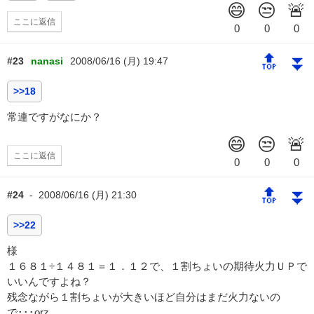
ここに返信
🔝
⏬
#23
nanasi
2008/06/16 (月) 19:47
>>18
常連ですがなにか？
ここに返信
🔝
⏬
#24
-
2008/06/16 (月) 21:30
>>22
様
１６８１÷１４８１＝１．１２で、１割ちょいの期待火力ＵＰで
いいんですよね？
残念ながら１割ちょいが大きいほど自分はまだ火力ないの
で･･･orz