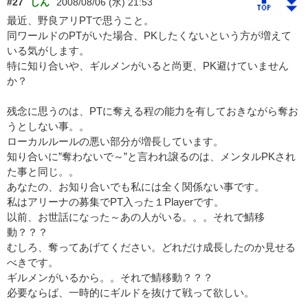
🔝
⏬
#27
しん
2008/08/06 (水) 21:53
最近、野良アリPTで思うこと。
同ワールドのPTがいた場合、PKしたくないという方が増えて
いる気がします。
特に知り合いや、ギルメンがいると尚更、PK避けていません
か？
残念に思うのは、PTに奪える程の能力を有しておきながら奪お
うとしない事。。
ローカルルールの悪い部分が増長しています。
知り合いに”奪わないで～”と言われ譲るのは、メンタルPKされ
た事と同じ。。
あなたの、お知り合いでも私には全く関係ない事です。
私はアリーナの募集でPT入った１Playerです。
以前、お世話になった～あの人がいる。。。それで鯖移
動？？？
むしろ、奪ってあげてください。どれだけ成長したのか見せる
べきです。
ギルメンがいるから。。それで鯖移動？？？
必要ならば、一時的にギルドを抜けて戦って欲しい。