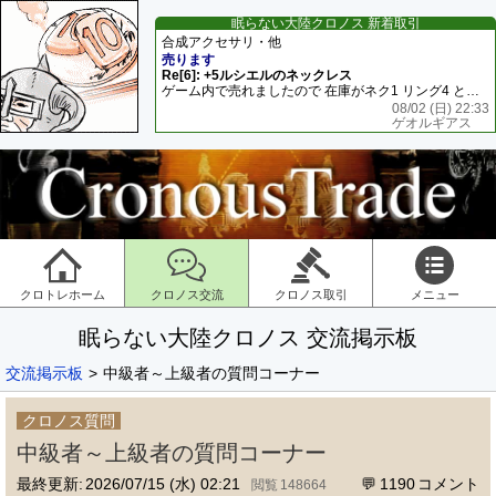
眠らない大陸クロノス 新着取引
合成アクセサリ・他
売ります
Re[6]: +5ルシエルのネックレス
ゲーム内で売れましたので 在庫がネク1 リング4 となります リングのお値段は80G といたします
08/02 (日) 22:33
ゲオルギアス
クロトレホーム
クロノス交流
クロノス取引
メニュー
眠らない大陸クロノス 交流掲示板
交流掲示板
中級者～上級者の質問コーナー
クロノス質問
中級者～上級者の質問コーナー
最終更新:
2026/07/15 (水) 02:21
1190
148664