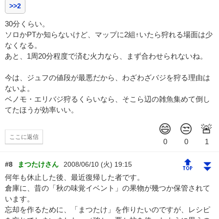
>>2
30分くらい。
ソロかPTか知らないけど、マップに2組↑いたら狩れる場面は少
なくなる。
あと、1周20分程度で済む火力なら、まず合わせられないね。
今は、ジュフの値段が最悪だから、わざわざバジを狩る理由は
ないよ。
ベノモ・エリバジ狩るくらいなら、そこら辺の雑魚集めて倒し
てたほうが効率いい。
ここに返信
🔝
⏬
#8
まつたけさん
2008/06/10 (火) 19:15
何年も休止した後、最近復帰した者です。
倉庫に、昔の「秋の味覚イベント」の果物が幾つか保管されて
います。
忘却を作るために、「まつたけ」を作りたいのですが、レシピ