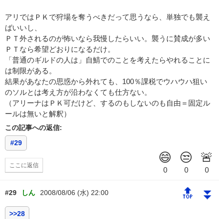
アリではＰＫで狩場を奪うべきだって思うなら、単独でも襲え
ばいいし、
ＰＴ外されるのが怖いなら我慢したらいい。襲うに賛成が多い
ＰＴなら希望どおりになるだけ。
「普通のギルドの人は」自鯖でのことを考えたらやれることに
は制限がある。
結果があなたの思惑から外れても、100％課税でウハウハ狙い
のソルとは考え方が沿わなくても仕方ない。
（アリーナはＰＫ可だけど、するのもしないのも自由＝固定ル
ールは無いと解釈）
この記事への返信:
#29
ここに返信
🔝
⏬
#29
しん
2008/08/06 (水) 22:00
>>28