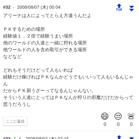
🔝
⏬
#32
-
2008/08/07 (木) 00:04
アリーナは人によってとらえ方違うんだよ
ＰＫするための場所
経験値１．２倍で経験うまい場所
他のワールドの人達と一緒に狩れる場所
他ワールドの人を含め取引ができる場所
などなど
どれもそうだけどって人もいれば
経験だけ稼げればＰＫなんかどうでもいいって人もいるんじゃ
ん
だからＰＫ厨うざーってなるんじゃんない。
そういう人達にとってはＰＫなんか狩りの邪魔だけだからって
思うだろうし
ここに返信
#33
しん
2008/08/07 (木) 07:15