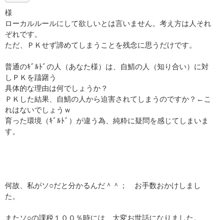
様
ローカルルールにして欲しいとは言いません。考え方は人それ
ぞれです。
ただ、ＰＫせず諦めてしまうことを残念に思うだけです。
普通のｷﾞﾙﾄﾞの人（あなた様）は、自鯖の人（知り合い）に対
しＰＫを躊躇う
具体的な理由は何でしょうか？
ＰＫした結果、自鯖の人から迫害されてしまうのですか？←こ
れはないでしょうｗ
育った環境（ｷﾞﾙﾄﾞ）が違う為、純粋に疑問を感じてしまいま
す。
何故、私がソ○だと分かるんだ＾＾； お手数おかけしまし
た。
またソ○の課税１００％時には、大変お世話になりました。