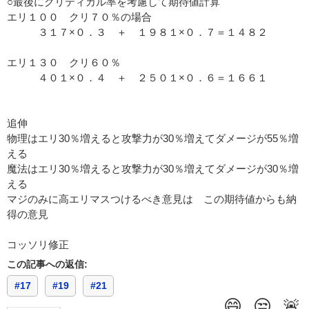
○最後にクリティカル率を考慮して期待値計算
エリ１００ クリ７０％の場合
３１７×０．３ ＋ １９８１×０．７＝１４８２
エリ１３０ クリ６０％
４０１×０．４ ＋ ２５０１×０．６＝１６６１
追伸
物理はエリ30％増えると攻撃力が30％増えてダメージが55％増
える
魔法はエリ30％増えると攻撃力が30％増えてダメージが30％増
える
マジのみに高エリマスつけるべき意見は この期待値からも納
得の意見
コッソリ修正
この記事への返信:
#17
#19
#21