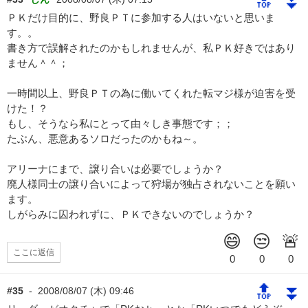
🔝
⏬
ＰＫだけ目的に、野良ＰＴに参加する人はいないと思いま
す。。
書き方で誤解されたのかもしれませんが、私ＰＫ好きではあり
ません＾＾；
一時間以上、野良ＰＴの為に働いてくれた転マジ様が迫害を受
けた！？
もし、そうなら私にとって由々しき事態です；；
たぶん、悪意あるソロだったのかもね～。
アリーナにまで、譲り合いは必要でしょうか？
廃人様同士の譲り合いによって狩場が独占されないことを願い
ます。
しがらみに囚われずに、ＰＫできないのでしょうか？
ここに返信
🔝
⏬
#35
-
2008/08/07 (木) 09:46