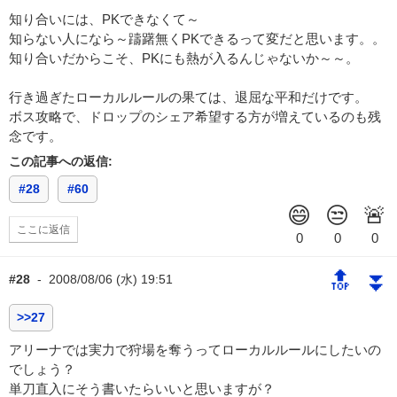
知り合いには、PKできなくて～
知らない人になら～躊躇無くPKできるって変だと思います。。
知り合いだからこそ、PKにも熱が入るんじゃないか～～。
行き過ぎたローカルルールの果ては、退屈な平和だけです。
ボス攻略で、ドロップのシェア希望する方が増えているのも残
念です。
この記事への返信:
#28
#60
ここに返信
🔝
⏬
#28
-
2008/08/06 (水) 19:51
>>27
アリーナでは実力で狩場を奪うってローカルルールにしたいの
でしょう？
単刀直入にそう書いたらいいと思いますが？