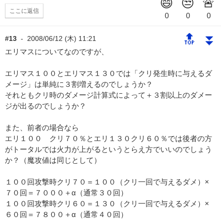
ここに返信
🔝
⏬
#13
-
2008/06/12 (木) 11:21
エリマスについてなのですが、
エリマス１００とエリマス１３０では「クリ発生時に与えるダ
メージ」は単純に３割増えるのでしょうか？
それともクリ時のダメージ計算式によって＋３割以上のダメー
ジが出るのでしょうか？
また、前者の場合なら
エリ１００ クリ７０％とエリ１３０クリ６０％では後者の方
がトータルでは火力が上がるというとらえ方でいいのでしょう
か？（魔攻値は同じとして）
１００回攻撃時クリ７０＝１００（クリ一回で与えるダメ）×
７０回＝７０００＋α（通常３０回）
１００回攻撃時クリ６０＝１３０（クリ一回で与えるダメ）×
６０回＝７８００＋α（通常４０回）