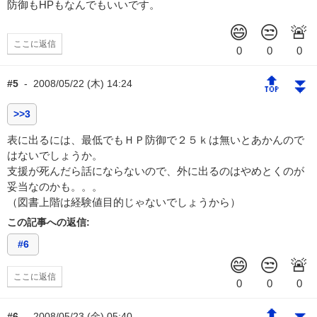
防御もHPもなんでもいいです。
ここに返信
🔝
⏬
#5
-
2008/05/22 (木) 14:24
>>3
表に出るには、最低でもＨＰ防御で２５ｋは無いとあかんので
はないでしょうか。
支援が死んだら話にならないので、外に出るのはやめとくのが
妥当なのかも。。。
（図書上階は経験値目的じゃないでしょうから）
この記事への返信:
#6
ここに返信
#6
-
2008/05/23 (金) 05:40