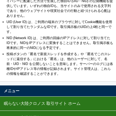
イバシーに配慮した方法で生成した独自ID (UID・NID) の公開機能を提
供しています。いずれの独自IDも、当サイトのみで使用される文字列
であり、他のウェブサイトや現実社会での行動と紐づけられる心配は
ありません。
UID (User ID) は、ご利用の端末のブラウザに対してCookie機能を使用
して割り当てたランダムなIDです。取引掲示板のUIDの上4桁と同一で
す。
NID (Network ID) は、ご利用の回線のIPアドレスに対して割り当てた
IDです。NIDをIPアドレスに変換することはできません。取引掲示板も
将来的に同一のNIDになる予定です。
投稿ボタンの「匿名で新規スレッドを作成する」や「匿名でこのスレ
ッドに返信する」における「匿名」は、他のユーザーに対して、名
前・UID・NID を公開しないことを意味します。サーバーのログには各
種IDやIPアドレス等の情報が記録されます。サイト管理人は、これら
の情報を確認することができます。
メニュー
眠らない大陸クロノス 取引サイト ホーム