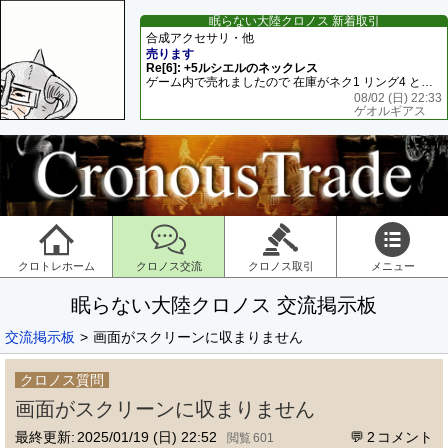
眠らない大陸クロノス 新着取引
合成アクセサリ・他
売ります
Re[6]: +5ルシエルのネックレス
ゲーム内で売れましたので 在庫がネク1 リング4 となります リングのお値段は80G といたします
08/02 (日) 22:33
ゲオルギアス
クロトレホーム
クロノス交流
クロノス取引
メニュー
眠らない大陸クロノス 交流掲示板
交流掲示板
画面がスクリーンに収まりません
クロノス質問
画面がスクリーンに収まりません
最終更新:
2025/01/19 (日) 22:52
2
601