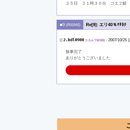
２５日　２１時３０分　コエ２鯖　
■9
Re[9]: エリ40％ﾏﾀﾈｸ
(#66848)
□
2.kdl0900
- 2007/10/25 (
スカルプ(65回)
無事完了
ありがとうございました