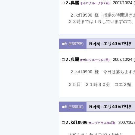
□
2.典麗
- 2007/10/24 
オボロクルーク(27回)
 2.kdl0900 様　指定の時
２３時まではＩＮしていますので
■5
Re[5]: エリ40％ﾏﾀﾈｸ
(#66795)
□
2.典麗
- 2007/10/24 
オボロクルーク(28回)
 2.kdl0900 様　今日は落ちます
２５日　２１時３０分　コエ２鯖
■6
Re[6]: エリ40％ﾏﾀﾈｸ
(#66810)
□
2.kdl0900
- 2007/10/
カニヴァラス(54回)
大変もうしわけございません