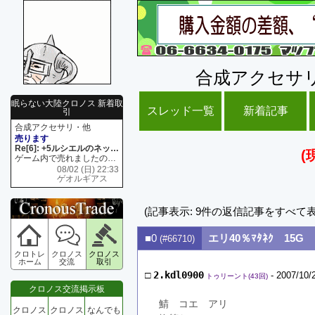
合成アクセサ
眠らない大陸クロノス 新着取
スレッド一覧
新着記事
引
合成アクセサリ・他
売ります
Re[6]: +5ルシエルのネックレス
(
ゲーム内で売れましたので 在庫がネク1 リング4 となります リングのお値段は80G といたします
08/02 (日) 22:33
ゲオルギアス
(記事表示: 9件の返信記事をすべて
■0
エリ40％ﾏﾀﾈｸ 15G
(#66710)
クロトレ
クロノス
クロノス
ホーム
交流
取引
□
2.kdl0900
- 2007/10/
トゥリーント(43回)
クロノス交流掲示板
鯖　コエ　アリ
クロノス
クロノス
なんでも