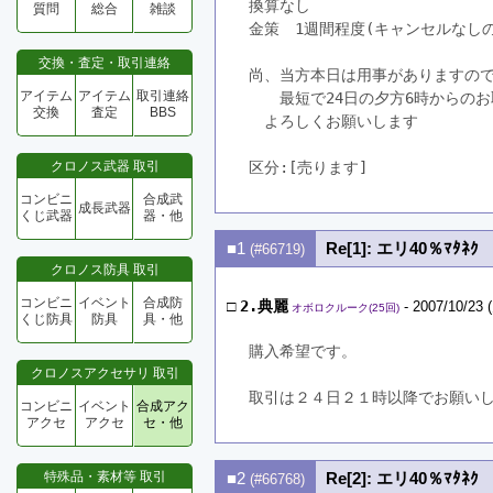
換算なし
質問
総合
雑談
金策　1週間程度(キャンセルなし
交換・査定・取引連絡
尚、当方本日は用事がありますの
アイテム
アイテム
取引連絡
　　最短で24日の夕方6時からの
交換
査定
BBS
　よろしくお願いします　
クロノス武器 取引
区分:[売ります]　
コンビニ
合成武
成長武器
くじ武器
器・他
■1
Re[1]: エリ40％ﾏﾀﾈｸ
(#66719)
クロノス防具 取引
コンビニ
イベント
合成防
□
2.典麗
- 2007/10/23 
オボロクルーク(25回)
くじ防具
防具
具・他
購入希望です。
クロノスアクセサリ 取引
取引は２４日２１時以降でお願い
コンビニ
イベント
合成アク
アクセ
アクセ
セ・他
特殊品・素材等 取引
■2
Re[2]: エリ40％ﾏﾀﾈｸ
(#66768)