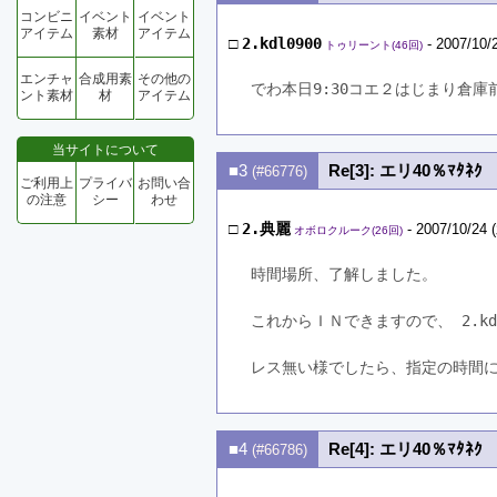
コンビニ
イベント
イベント
アイテム
素材
アイテム
□
2.kdl0900
- 2007/10/
トゥリーント(46回)
エンチャ
合成用素
その他の
でわ本日9:30コエ２はじまり倉
ント素材
材
アイテム
当サイトについて
■3
Re[3]: エリ40％ﾏﾀﾈｸ
(#66776)
ご利用上
プライバ
お問い合
の注意
シー
わせ
□
2.典麗
- 2007/10/24 
オボロクルーク(26回)
時間場所、了解しました。
これからＩＮできますので、 2.k
レス無い様でしたら、指定の時間
■4
Re[4]: エリ40％ﾏﾀﾈｸ
(#66786)