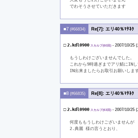
でわそうさせていただきます
■7
Re[7]: エリ40％ﾏﾀﾈｸ
(#66834)
□
2.kdl0900
- 2007/10/25 (
スカルプ(60回)
もうしわけございませんでした。
これから9時過ぎまでアリ鯖にIN
IN出来ましたらお取引お願いしま
■8
Re[8]: エリ40％ﾏﾀﾈｸ
(#66835)
□
2.kdl0900
- 2007/10/25 (
スカルプ(63回)
何度ももうしわけございませんが
2.典麗 様の言うとおり、　