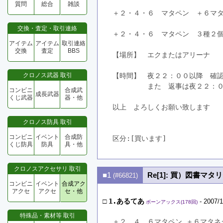
質問
総合
雑談
＋２・４・６　マタペン　＋６マ
交換・査定・取引連絡
＋２・４・６　マタペン　３種２
アイテム
アイテム
取引連絡
交換
査定
BBS
【場所】　エクまたはアリーナ　
クロノス武器 取引
【時間】　夜２２：００以降　確
　　　　　また　返事は夜２２：
コンビニ
合成武
成長武器
くじ武器
器・他
以上　よろしくお願い致します
クロノス防具 取引
コンビニ
イベント
合成防
区分:[買います]　
くじ防具
防具
具・他
クロノスアクセサリ 取引
■1
Re[1]: 買）図書マ
(#66821)
コンビニ
イベント
合成アク
アクセ
アクセ
セ・他
□
1.あるてあ
- 2007/1
ボーンアックス(178回)
特殊品・素材等 取引
＋２，４，６マタペン ＋６マタネ