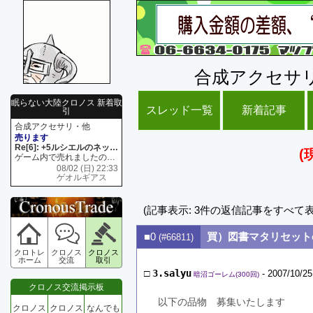
合成アクセサ
眠らない大陸クロノス 新着取
スレッド一覧
新着記事
引
合成アクセサリ・他
売ります
Re[6]: +5ルシエルのネックレス
(
ゲーム内で売れましたので 在庫がネク1 リング4 となります リングのお値段は80G といたします
08/02 (日) 22:33
ゲオルギアス
(記事表示: 3件の返信記事をすべて
■0
買）図書マタリセット
(#66811)
クロトレ
クロノス
クロノス
ホーム
交流
取引
□
3.salyu
- 2007/10/25
暗沼ゴーレム(300回)
クロノス交流掲示板
以下の品物　募集いたします
クロノス
クロノス
なんでも