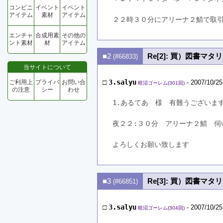
コンビニ
イベント
イベント
アイテム
素材
アイテム
２２時３０分にアリーナ２鯖で取
エンチャ
合成用素
その他の
ント素材
材
アイテム
■2
Re[2]: 買）図書マ
(#66833)
当サイトについて
□
3.salyu
ご利用上
プライバ
お問い合
- 2007/10/25
暗沼ゴーレム(301回)
の注意
シー
わせ
1.あるてあ　様　有難うございま
夜２２:３０分　アリーナ２鯖　伺
よろしくお願い致します
■3
Re[3]: 買）図書マ
(#66851)
□
3.salyu
- 2007/10/25
暗沼ゴーレム(304回)