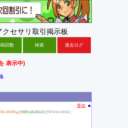
アクセサリ取引掲示板
投稿回数
検索
過去ログ
を 表示中)
る
■
受信
UID:oB5f9Iog]
[NID:y2G2I2sU]
[PID:bQfwMOk/]