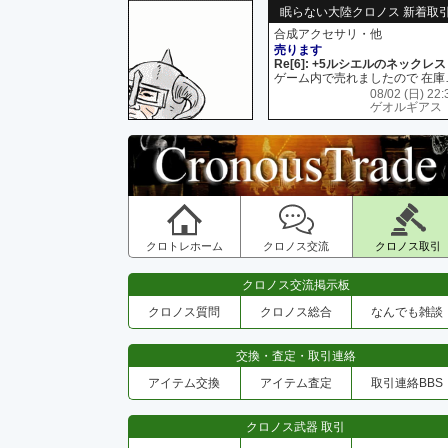
眠らない大陸クロノス 新着取
合成アクセサリ・他
売ります
Re[6]: +5ルシエルのネックレス
ゲーム内で売れましたので 在
08/02 (日) 22:
ゲオルギアス
クロトレホーム
クロノス交流
クロノス取引
クロノス交流掲示板
クロノス質問
クロノス総合
なんでも雑談
交換・査定・取引連絡
アイテム交換
アイテム査定
取引連絡BBS
クロノス武器 取引