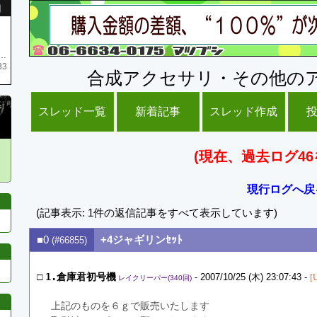
引
庫がネク1 リング4 となります リングのお値段は80G といたします
33
合成アクセサリ・その他の
スレッド一覧
新着記事
スレッド作成
(現在、過去ログ46
現行ログへ戻
(記事表示: 1件の返信記事をすべて表示しています)
■0
+4ジャギリンｾｯﾄ
(#66855)
□
1.倉庫君初号機
- 2007/10/25 (木) 23:07:43 -
[
レイクリーパー(340回)
上記のものを６ｇで販売いたします