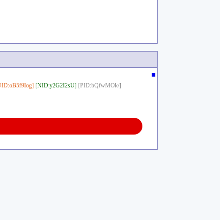
■
UID:oB5f9Iog]
[NID:y2G2I2sU]
[PID:bQfwMOk/]