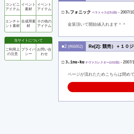
コンビニ
イベント
イベント
アイテム
素材
アイテム
□
3.フォニック
- 2007/10
ペラトゥス(151回)
エンチャ
合成用素
その他の
金策頂いて開始値入れます＾＾
ント素材
材
アイテム
当サイトについて
■2
Re[2]: 競売）＋１
(#66852)
ご利用上
プライバ
お問い合
の注意
シー
わせ
□
3.inu-ku
- 2007/
ナヴァスレクター(102回)
ページが流れたためこちらは閉め