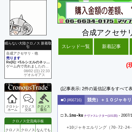
合成アクセサ
眠らない大陸クロノス 新着取
スレッド一覧
新着記事
引
合成アクセサリ・他
売ります
Re[6]: +5ルシエルのネックレス
(
ゲーム内で売れましたので 在庫がネク1 リング4 となります リングのお値段は80G といたします
08/02 (日) 22:33
ゲオルギアス
(記事表示: 2件の返信記事をすべて
■0
競売）＋１０ジャキリ
(#66716)
クロトレ
クロノス
クロノス
ホーム
交流
取引
□
3.inu-ku
- 2007/
ナヴァスレクター(101回)
クロノス交流掲示板
+10ジャキエルリング（70-72-2
クロノス
クロノス
なんでも