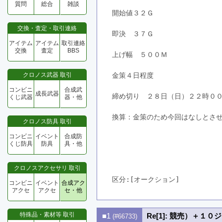
質問
総合
雑談
開始値３２Ｇ
交換・査定・取引連絡
即決　３７Ｇ
アイテム
アイテム
取引連絡
交換
査定
BBS
上げ幅　５００Ｍ
クロノス武器 取引
金策４日程度
コンビニ
合成武
成長武器
締め切り　２８日（日）２２時０
くじ武器
器・他
換算：金策のため今回はなしとさ
クロノス防具 取引
コンビニ
イベント
合成防
くじ防具
防具
具・他
クロノスアクセサリ 取引
区分:[オークション]　
コンビニ
イベント
合成アク
アクセ
アクセ
セ・他
特殊品・素材等 取引
■1
Re[1]: 競売）＋１
(#66733)