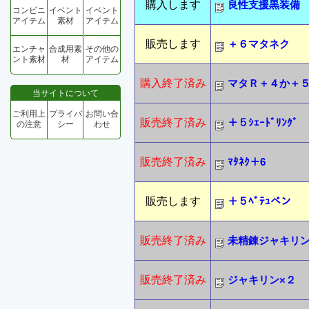
購入します
良性支援黒装備
コンビニ
イベント
イベント
アイテム
素材
アイテム
販売します
＋６マタネク
エンチャ
合成用素
その他の
ント素材
材
アイテム
購入終了済み
マタＲ＋４か＋
当サイトについて
ご利用上
プライバ
お問い合
販売終了済み
＋５ｼｪｰﾄﾞﾘﾝｸﾞ
の注意
シー
わせ
販売終了済み
ﾏﾀﾈｸ＋6
販売します
＋５ﾍﾟﾃｭペン
販売終了済み
未精錬ジャキリ
販売終了済み
ジャキリン×２