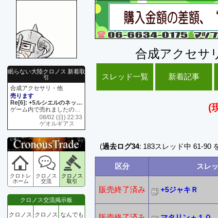
合成アクセサ
眠らない大陸クロノス 新着取
スレッド一覧
新着記事
引
合成アクセサリ・他
売ります
Re[6]: +5ルシエルのネックレス
(
ゲーム内で売れましたので 在庫がネク1 リング4 となります リングのお値段は80G といたします
08/02 (日) 22:33
ゲオルギアス
(
過去ログ34
: 183スレッド中 61-90
区分
スレ
クロトレ
クロノス
クロノス
ホーム
交流
取引
販売終了済み
+5ジャキＲ
クロノス交流掲示板
クロノス
クロノス
なんでも
販売終了済み
マタリン＋１０