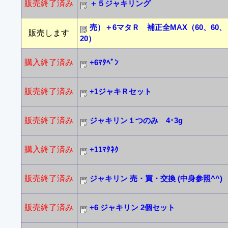
販売終了済み
＋５ジャキリング
売）＋6マタＲ 補正全MAX（60、60、
販売します
20）
購入終了済み
+6ﾏﾀﾍﾟﾝ
販売終了済み
+1ジャキＲセット
販売終了済み
ジャキリン１つのみ 4･3g
購入終了済み
+11ﾏﾀﾈｸ
販売終了済み
ジャキリン 売・買・交換 (中身参照^^)
販売終了済み
+6 ジャキリン 2個セット