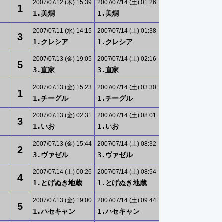
2007/07/12 (木) 15:39
2007/07/14 (土) 01:26
1
1.美燗
1.美燗
2007/07/11 (水) 14:15
2007/07/14 (土) 01:38
3
1.クレシア
1.クレシア
2007/07/13 (金) 19:05
2007/07/14 (土) 02:16
5
3.直家
3.直家
2007/07/13 (金) 15:23
2007/07/14 (土) 03:30
1
1.チーグル
1.チーグル
2007/07/13 (金) 02:31
2007/07/14 (土) 08:01
3
1.いお
1.いお
2007/07/13 (金) 15:44
2007/07/14 (土) 08:32
2
3.ヴァゼル
3.ヴァゼル
2007/07/14 (土) 00:26
2007/07/14 (土) 08:54
4
1.とげぬき地蔵
1.とげぬき地蔵
2007/07/13 (金) 19:00
2007/07/14 (土) 09:44
5
1.ハセキャン
1.ハセキャン