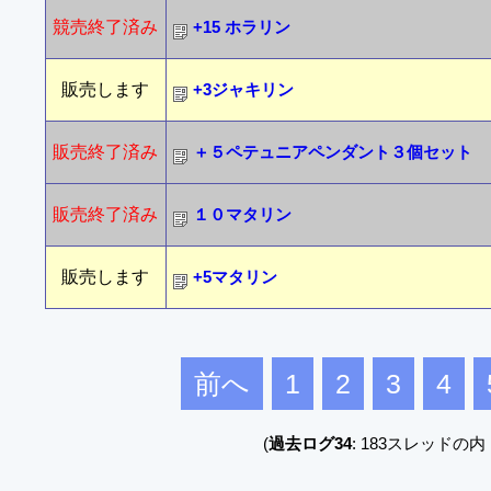
競売終了済み
+15 ホラリン
販売します
+3ジャキリン
販売終了済み
＋５ペテュニアペンダント３個セット
販売終了済み
１０マタリン
販売します
+5マタリン
前へ
1
2
3
4
(
過去ログ34
: 183スレッドの内 