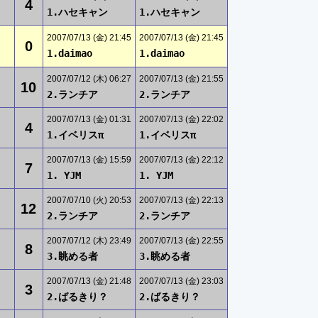
4
1.ハセキャン
1.ハセキャン
2007/07/13 (金) 21:45
2007/07/13 (金) 21:45
0
1.daimao
1.daimao
2007/07/12 (木) 06:27
2007/07/13 (金) 21:55
10
2.ランチア
2.ランチア
2007/07/13 (金) 01:31
2007/07/13 (金) 22:02
4
1.イベリスπ
1.イベリスπ
2007/07/13 (金) 15:59
2007/07/13 (金) 22:12
7
1. YJM
1. YJM
2007/07/10 (火) 20:53
2007/07/13 (金) 22:13
12
2.ランチア
2.ランチア
2007/07/12 (木) 23:49
2007/07/13 (金) 22:55
8
3.眺める者
3.眺める者
2007/07/13 (金) 21:48
2007/07/13 (金) 23:03
3
2.ばるきり？
2.ばるきり？