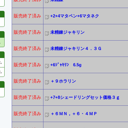
販売終了済み
+2+4マタペン+6マタネク
販売終了済み
未精錬ジャキリン
他
販売終了済み
未精錬ジャキリン４．３Ｇ
ム
販売終了済み
+6ｼﾞｬｷﾘﾝ 6.5g
ム
販売終了済み
＋９ホラリン
販売終了済み
+7+8シェードリングセット価格３ｇ
販売終了済み
＋６ＭＮ，＋６・４ＭＰ