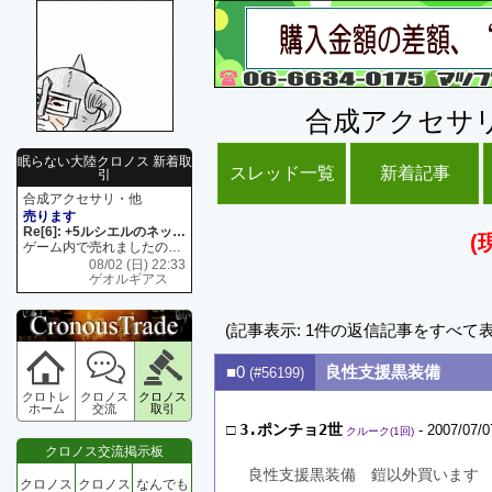
合成アクセサ
眠らない大陸クロノス 新着取
スレッド一覧
新着記事
引
合成アクセサリ・他
売ります
Re[6]: +5ルシエルのネックレス
(
ゲーム内で売れましたので 在庫がネク1 リング4 となります リングのお値段は80G といたします
08/02 (日) 22:33
ゲオルギアス
(記事表示: 1件の返信記事をすべて
■0
良性支援黒装備
(#56199)
クロトレ
クロノス
クロノス
ホーム
交流
取引
□
3.ポンチョ2世
- 2007/07/0
クルーク(1回)
クロノス交流掲示板
良性支援黒装備　鎧以外買います
クロノス
クロノス
なんでも