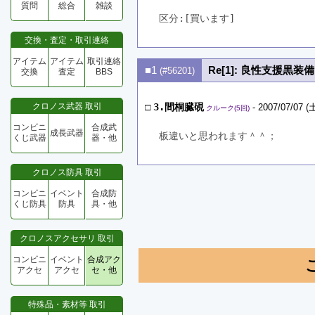
質問
総合
雑談
区分:[買います]　
交換・査定・取引連絡
アイテム
アイテム
取引連絡
■1
Re[1]: 良性支援黒装備
(#56201)
交換
査定
BBS
クロノス武器 取引
□
3.間桐臓硯
- 2007/07/07 (土
クルーク(5回)
コンビニ
合成武
成長武器
板違いと思われます＾＾；
くじ武器
器・他
クロノス防具 取引
コンビニ
イベント
合成防
くじ防具
防具
具・他
クロノスアクセサリ 取引
コンビニ
イベント
合成アク
アクセ
アクセ
セ・他
特殊品・素材等 取引