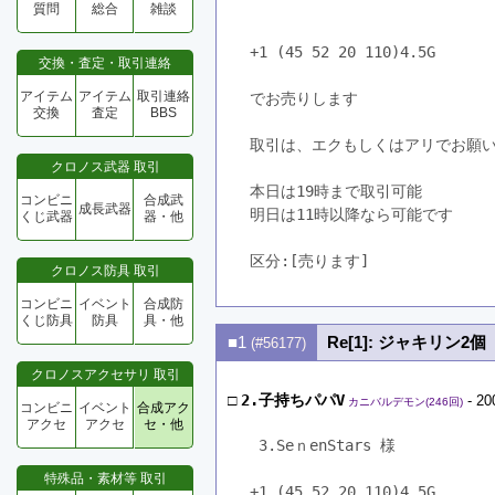
質問
総合
雑談
+1 (45 52 20 110)4.5G
交換・査定・取引連絡
アイテム
アイテム
取引連絡
でお売りします
交換
査定
BBS
取引は、エクもしくはアリでお願
クロノス武器 取引
本日は19時まで取引可能
コンビニ
合成武
成長武器
明日は11時以降なら可能です
くじ武器
器・他
区分:[売ります]　
クロノス防具 取引
コンビニ
イベント
合成防
くじ防具
防具
具・他
■1
Re[1]: ジャキリン2個
(#56177)
クロノスアクセサリ 取引
□
2.子持ちパパV
- 20
カニバルデモン(246回)
コンビニ
イベント
合成アク
アクセ
アクセ
セ・他
 3.SeｎenStars 様
特殊品・素材等 取引
+1 (45 52 20 110)4.5G