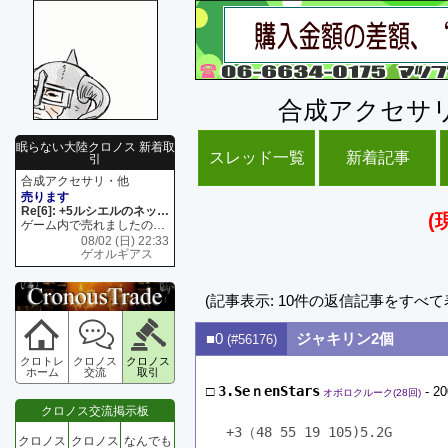
合成アクセサ
眠らない大陸クロノス 新着取
スレッド一覧
新着記事
引
合成アクセサリ・他
売ります
Re[6]: +5ルシエルのネックレス
(
ゲーム内で売れましたので 在庫がネク1 リング4 となります リングのお値段は80G といたします
08/02 (日) 22:33
ゲオルギアス
(記事表示: 10件の返信記事をすべ
■0
ジャキリン2個
(#56176)
クロトレ
クロノス
クロノス
ホーム
交流
取引
□
3.SeｎenStars
- 20
オボロクルーク(28回)
クロノス交流掲示板
+3（48 55 19 105)5.2G
クロノス
クロノス
なんでも