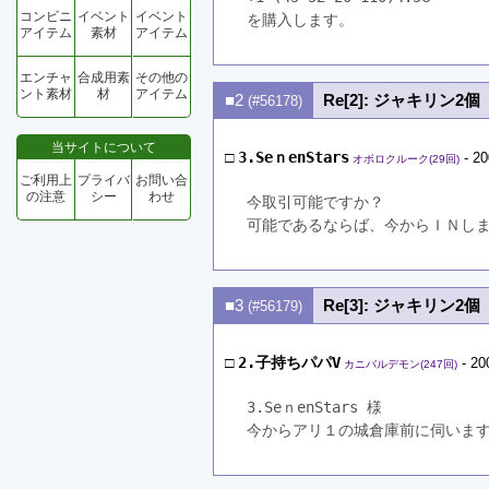
コンビニ
イベント
イベント
を購入します。
アイテム
素材
アイテム
エンチャ
合成用素
その他の
ント素材
材
アイテム
■2
Re[2]: ジャキリン2個
(#56178)
当サイトについて
□
3.SeｎenStars
- 20
オボロクルーク(29回)
ご利用上
プライバ
お問い合
の注意
シー
わせ
今取引可能ですか？
可能であるならば、今からＩＮし
■3
Re[3]: ジャキリン2個
(#56179)
□
2.子持ちパパV
- 20
カニバルデモン(247回)
3.SeｎenStars 様
今からアリ１の城倉庫前に伺いま