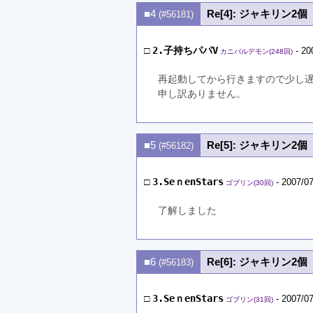
■4
Re[4]: ジャキリン2個
(#56181)
□
2.子持ちパパV
- 20
カニバルデモン(248回)
再起動してから行きますので少し
申し訳ありません。
■5
Re[5]: ジャキリン2個
(#56182)
□
3.SeｎenStars
- 2007/07
ゴブリン(30回)
了解しました　
■6
Re[6]: ジャキリン2個
(#56183)
□
3.SeｎenStars
- 2007/07
ゴブリン(31回)