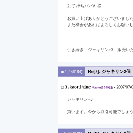
2.子持ちパパV 様
お買い上げありがとうございまし
また機会があればよろしくお願い
引き続き　ジャキリン+3　販売い
■7
Re[7]: ジャキリン2個
(#56184)
□
3.kaorihime
- 2007/07/0
Master(1990回)
ジャキリン+3
買います。今から取引可能でしょ