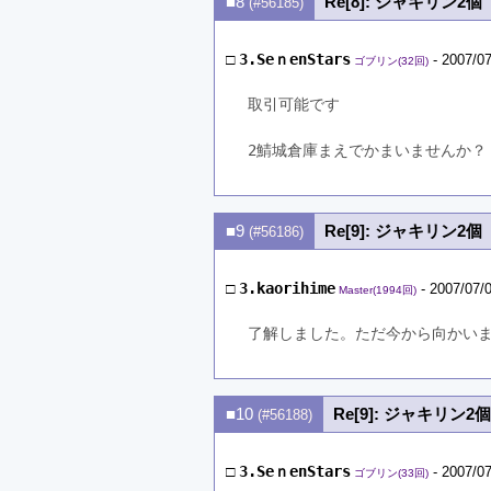
■8
Re[8]: ジャキリン2個
(#56185)
□
3.SeｎenStars
- 2007/07
ゴブリン(32回)
取引可能です
2鯖城倉庫まえでかまいませんか？
■9
Re[9]: ジャキリン2個
(#56186)
□
3.kaorihime
- 2007/07/0
Master(1994回)
了解しました。ただ今から向かい
■10
Re[9]: ジャキリン2個
(#56188)
□
3.SeｎenStars
- 2007/07
ゴブリン(33回)