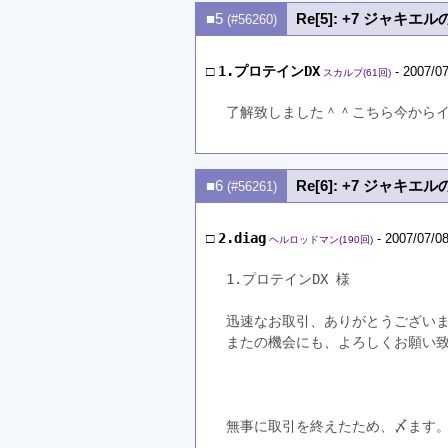
■5
Re[5]: +7 ジャキエ
(#56260)
□
1.プロテインDX
- 2007/07
スカルプ(61回)
了解致しました＾＾こちら今から
■6
Re[6]: +7 ジャキエ
(#56261)
□
2.diag
- 2007/07/08
ヘルロッドマン(190回)
1.プロテインDX 様

迅速なお取引、ありがとうございま
またの機会にも、よろしくお願い致
無事に取引を終えたため、〆ます