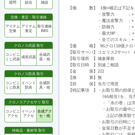
質問
総合
雑談
【個　　　数】 1個<補正は下記をご
　　　　　　　・攻撃力　　　；+ 5
交換・査定・取引連絡
　　　　　　　・魔法攻撃力　；+ 6
アイテム
アイテム
取引連絡
　　　　　　　・防御力　　　；+ 2
交換
査定
BBS
　　　　　　　・最大HP　　　；+11
　　　　　　　・全てのスキル；+  
クロノス武器 取引
【価　　　格】 9Gクロ(10億クロイ
【取引サーバ】コエリス2サーバ　o
コンビニ
合成武
成長武器
【取引場所　】城倉庫前

くじ武器
器・他
【取引日時　】別途ご相談

【金　　　策】2日

クロノス防具 取引
【換　　　算】無

コンビニ
イベント
合成防
【担　　　保】当方で用意

くじ防具
防具
具・他
【特記事項　】・お取引用の担保とし
　　　　　　　　(6G相当)を、当
クロノスアクセサリ 取引
　　　　　　　　・「水の巻」は消
　　　　　　　　・お取引の最中に
コンビニ
イベント
合成アク
　　　　　　　　　上記の換算額で
アクセ
アクセ
セ・他
　　　　　　　・お取引の日時につ
　　　　　　　・金策日数が不足す
特殊品・素材等 取引
　　　　　　　・お取引には、投稿