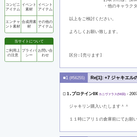
コンビニ
イベント
イベント
　　　　　　　　・他のキャラクタ
アイテム
素材
アイテム
以上をご検討ください。

エンチャ
合成用素
その他の
ント素材
材
アイテム
よろしくお願い致します。
当サイトについて
ご利用上
プライバ
お問い合
区分:[売ります]　
の注意
シー
わせ
■1
Re[1]: +7 ジャキエ
(#56255)
□
1.プロテインDX
- 200
カニヴァラス(58回)
ジャキリン購入いたします＾＾
１１時にアリ１の倉庫前にてお願