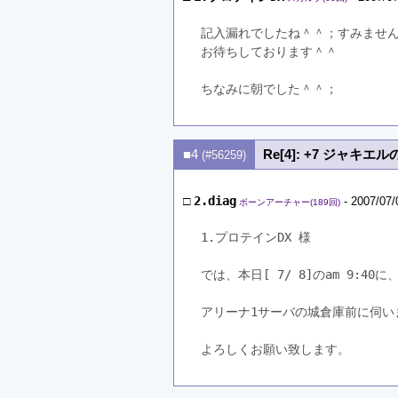
記入漏れでしたね＾＾；すみませ
お待ちしております＾＾
ちなみに朝でした＾＾；
■4
Re[4]: +7 ジャキエ
(#56259)
□
2.diag
- 2007/07/
ボーンアーチャー(189回)
1.プロテインDX 様

では、本日[ 7/ 8]のam 9:40に、
アリーナ1サーバの城倉庫前に伺いま
よろしくお願い致します。