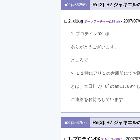
■2
Re[2]: +7 ジャキエ
(#56256)
□
2.diag
- 2007/07/
ボーンアーチャー(188回)
1.プロテインDX 様

ありがとうございます。

ところで、

> １１時にアリ１の倉庫前にてお願
とは、本日[ 7/ 8]のam11:00で
ご連絡をお待ちしています。
■3
Re[3]: +7 ジャキエ
(#56257)
□
1.プロテインDX
- 2007/07
スカルプ(60回)