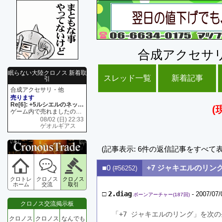
合成アクセサ
眠らない大陸クロノス 新着取
スレッド一覧
新着記事
引
合成アクセサリ・他
売ります
Re[6]: +5ルシエルのネックレス
(
ゲーム内で売れましたので 在庫がネク1 リング4 となります リングのお値段は80G といたします
08/02 (日) 22:33
ゲオルギアス
(記事表示: 6件の返信記事をすべて
■0
+7 ジャキエルのリン
(#56252)
クロトレ
クロノス
クロノス
ホーム
交流
取引
□
2.diag
- 2007/07/
ボーンアーチャー(187回)
クロノス交流掲示板
「+7 ジャキエルのリング」を次の
クロノス
クロノス
なんでも