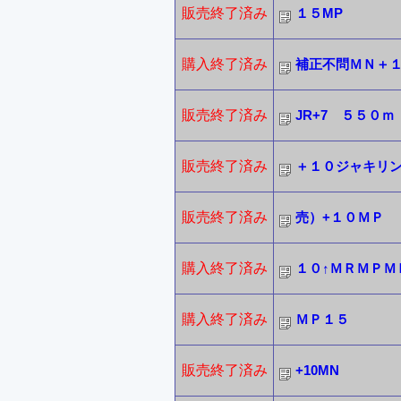
販売終了済み
１５MP
購入終了済み
補正不問ＭＮ＋
販売終了済み
JR+7 ５５０ｍ
販売終了済み
＋１０ジャキリ
販売終了済み
売）+１０ＭＰ
購入終了済み
１０↑ＭＲＭＰＭ
購入終了済み
ＭＰ１５
販売終了済み
+10MN