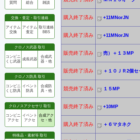
質問
総合
雑談
購入終了済み
+11MNorJN
交換・査定・取引連絡
アイテム
アイテム
取引連絡
交換
査定
BBS
購入終了済み
+11MNorJN
クロノス武器 取引
販売終了済み
売）＋１３MP
コンビニ
合成武
成長武器
くじ武器
器・他
販売終了済み
＋１０ＪＲ2個セ
クロノス防具 取引
コンビニ
イベント
合成防
競売終了済み
１５MP
くじ防具
防具
具・他
クロノスアクセサリ 取引
販売終了済み
+10MP
コンビニ
イベント
合成アク
アクセ
アクセ
セ・他
購入終了済み
＋６マタネク
特殊品・素材等 取引