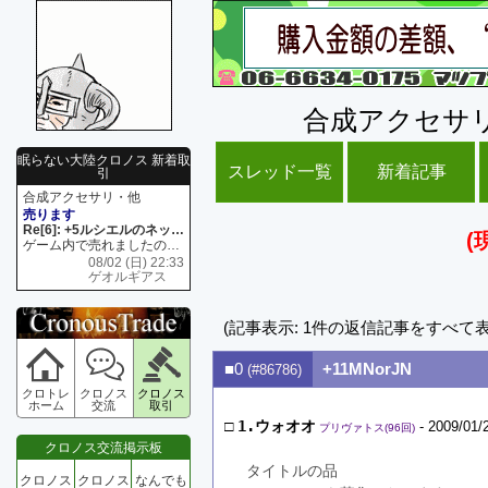
合成アクセサ
眠らない大陸クロノス 新着取
スレッド一覧
新着記事
引
合成アクセサリ・他
売ります
Re[6]: +5ルシエルのネックレス
(
ゲーム内で売れましたので 在庫がネク1 リング4 となります リングのお値段は80G といたします
08/02 (日) 22:33
ゲオルギアス
(記事表示: 1件の返信記事をすべて
■0
+11MNorJN
(#86786)
クロトレ
クロノス
クロノス
ホーム
交流
取引
□
1.ウォオオ
- 2009/01/
プリヴァトス(96回)
クロノス交流掲示板
タイトルの品
クロノス
クロノス
なんでも