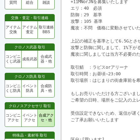
+11MNorJNを募集いたします
質問
総合
雑談
エリ：40　必須
防御：29　基準
交換・査定・取引連絡
攻撃：105 基準
アイテム
アイテム
取引連絡
魔攻：不問　価格に変動させてい
交換
査定
BBS
上記の補正を基準として6.5Gとさ
クロノス武器 取引
攻撃と防御に関しまして、1%下がる
魔攻に関しましては当方不必要の
コンビニ
合成武
成長武器
くじ武器
器・他
取引鯖　：ラピスorアリーナ
取引時間：お昼頃~23:00
クロノス防具 取引
取引場所：はじまりの街倉庫前を
コンビニ
イベント
合成防
くじ防具
防具
具・他
もしお売りいただける方ございま
ご希望の日時、場所をご記入の上
クロノスアクセサリ 取引
受信設定できないため、返信が遅
コンビニ
イベント
合成アク
ご了承お願いいたします
アクセ
アクセ
セ・他
特殊品・素材等 取引
区分:[買います]　