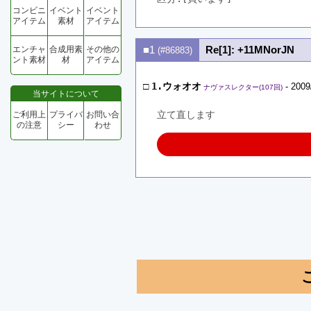
コンビニ
イベント
イベント
アイテム
素材
アイテム
■1
Re[1]: +11MNorJN
エンチャ
合成用素
その他の
(#86883)
ント素材
材
アイテム
□
1.ウォオオ
- 2009
ナヴァスレクター(107回)
当サイトについて
立て直します
ご利用上
プライバ
お問い合
の注意
シー
わせ