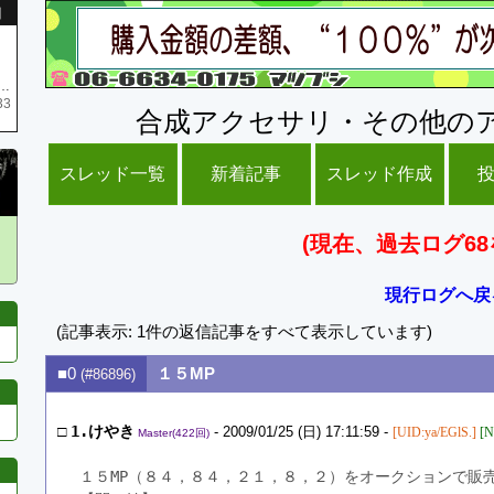
引
庫がネク1 リング4 となります リングのお値段は80G といたします
33
合成アクセサリ・その他の
スレッド一覧
新着記事
スレッド作成
(現在、過去ログ68
現行ログへ戻
(記事表示: 1件の返信記事をすべて表示しています)
■0
１５MP
(#86896)
□
1.けやき
- 2009/01/25 (日) 17:11:59 -
[UID:ya/EGlS.]
[N
Master(422回)
１５MP（８４，８４，２１，８，２）をオークションで販