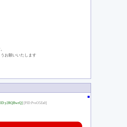
す。
ようお願いいたします
■
NID:y2RQBwrQ]
[PID:PvsO5Za0]