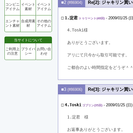
■2
Re[2]: ジャキリン買
(#86904)
コンビニ
イベント
イベント
アイテム
素材
アイテム
□
1.淀君
- 2009/01/25 (日
トゥリーント(48回)
エンチャ
合成用素
その他の
ント素材
材
アイテム
4.Toski様
当サイトについて
ありがとうございます。
ご利用上
プライバ
お問い合
の注意
シー
わせ
アリにて只今から取引可能です。
ご都合のよい時間指定をどうぞ＾
■3
Re[3]: ジャキリン買
(#86906)
□
4.Toski
- 2009/01/25 (日)
ゴブリン(35回)
1.淀君　様
お返事ありがとうございます。