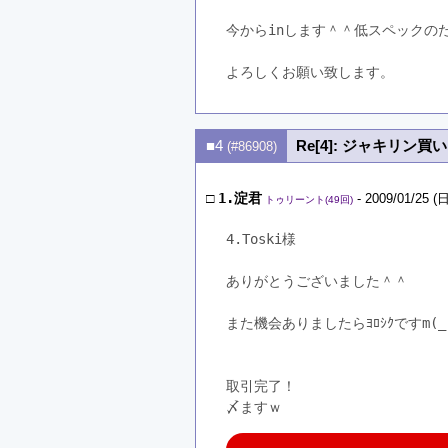
今からinします＾＾低スペックの
よろしくお願い致します。
■4
Re[4]: ジャキリン買
(#86908)
□
1.淀君
- 2009/01/25 (日
トゥリーント(49回)
4.Toski様
ありがとうございました＾＾
また機会ありましたらﾖﾛｼｸですm(_ 
取引完了！
〆ますｗ