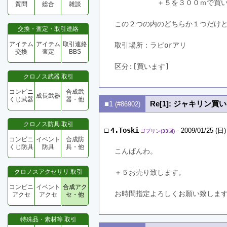
　　　　　　＋５を３００ｍで買い取
質問
総合
雑談
この２つの内のどちらか１つだけ
交換・査定・取引連絡
アイテム
アイテム
取引連絡
取引場所：ラピorアリ　
交換
査定
BBS
区分:[買います]　
クロノス武器 取引
コンビニ
合成武
成長武器
くじ武器
器・他
■1
Re[1]: ジャキリン買
(#86902)
クロノス防具 取引
□
4.Toski
- 2009/01/25 (日)
ゴブリン(33回)
コンビニ
イベント
合成防
くじ防具
防具
具・他
こんばんわ。
クロノスアクセサリ 取引
＋５お売り致します。
コンビニ
イベント
合成アク
お時間指定よろしくお願い致しま
アクセ
アクセ
セ・他
特殊品・素材等 取引