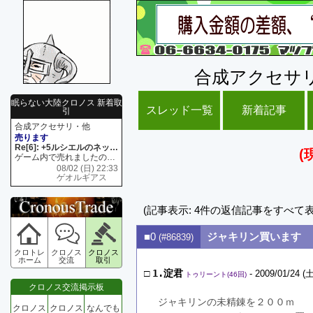
合成アクセサ
眠らない大陸クロノス 新着取
スレッド一覧
新着記事
引
合成アクセサリ・他
売ります
Re[6]: +5ルシエルのネックレス
(
ゲーム内で売れましたので 在庫がネク1 リング4 となります リングのお値段は80G といたします
08/02 (日) 22:33
ゲオルギアス
(記事表示: 4件の返信記事をすべて
■0
ジャキリン買います
(#86839)
クロトレ
クロノス
クロノス
ホーム
交流
取引
□
1.淀君
- 2009/01/24 (土
トゥリーント(46回)
クロノス交流掲示板
ジャキリンの未精錬を２００ｍ
クロノス
クロノス
なんでも