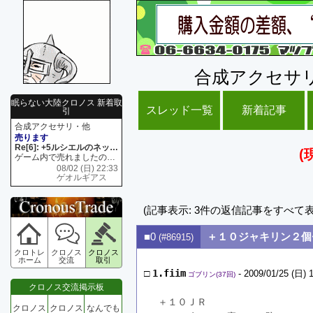
合成アクセサ
眠らない大陸クロノス 新着取
スレッド一覧
新着記事
引
合成アクセサリ・他
売ります
Re[6]: +5ルシエルのネックレス
(
ゲーム内で売れましたので 在庫がネク1 リング4 となります リングのお値段は80G といたします
08/02 (日) 22:33
ゲオルギアス
(記事表示: 3件の返信記事をすべて
■0
＋１０ジャキリン２個
(#86915)
クロトレ
クロノス
クロノス
ホーム
交流
取引
□
1.fiim
- 2009/01/25 (日) 
ゴブリン(37回)
クロノス交流掲示板
＋１０ＪＲ
クロノス
クロノス
なんでも