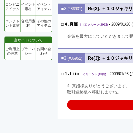
コンビニ
イベント
イベント
■2
Re[2]: ＋１０ジャ
(#86931)
アイテム
素材
アイテム
エンチャ
合成用素
その他の
□
4.真姫
- 2009/01/26 
オボロクルーク(29回)
ント素材
材
アイテム
金策を最大にしていただきまして
当サイトについて
ご利用上
プライバ
お問い合
の注意
シー
わせ
■3
Re[3]: ＋１０ジャ
(#86951)
□
1.fiim
- 2009/01/26 (
トゥリーント(43回)
4.真姫様ありがとうございます。
取引連絡板へ移動しますね。