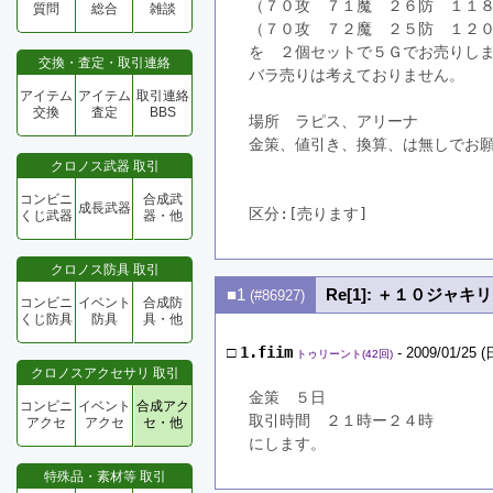
（７０攻　７１魔　２６防　１１
質問
総合
雑談
（７０攻　７２魔　２５防　１２
を　２個セットで５Ｇでお売りし
交換・査定・取引連絡
バラ売りは考えておりません。
アイテム
アイテム
取引連絡
交換
査定
BBS
場所　ラピス、アリーナ
金策、値引き、換算、は無しでお
クロノス武器 取引
コンビニ
合成武
成長武器
区分:[売ります]　
くじ武器
器・他
クロノス防具 取引
■1
Re[1]: ＋１０ジャ
(#86927)
コンビニ
イベント
合成防
くじ防具
防具
具・他
□
1.fiim
- 2009/01/25 (
トゥリーント(42回)
クロノスアクセサリ 取引
金策　５日
コンビニ
イベント
合成アク
取引時間　２１時ー２４時
アクセ
アクセ
セ・他
にします。
特殊品・素材等 取引