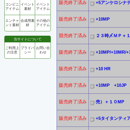
販売終了済み
+5アンケロシナ
コンビニ
イベント
イベント
アイテム
素材
アイテム
販売終了済み
+10MP
エンチャ
合成用素
その他の
ント素材
材
アイテム
競売終了済み
２３時〆ＭＰ＋
当サイトについて
ご利用上
プライバ
お問い合
販売終了済み
+10MP/+10MR/+
の注意
シー
わせ
販売終了済み
+10 HR
販売終了済み
+10MP +10JP
販売終了済み
売）＋１０MP
販売終了済み
+5タイタンティ