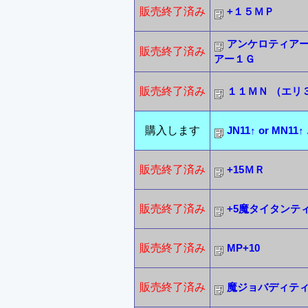
販売終了済み
+１５ＭＰ
アンケロティア
販売終了済み
アー１Ｇ
販売終了済み
１１ＭＮ （エリ３
購入します
JN11↑ or MN11
販売終了済み
+15ＭＲ
販売終了済み
+5魔タイタンテ
販売終了済み
MP+10
販売終了済み
魔ジョバディテ