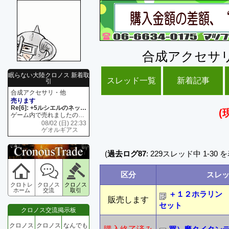
合成アクセサ
眠らない大陸クロノス 新着取
スレッド一覧
新着記事
引
合成アクセサリ・他
売ります
Re[6]: +5ルシエルのネックレス
(
ゲーム内で売れましたので 在庫がネク1 リング4 となります リングのお値段は80G といたします
08/02 (日) 22:33
ゲオルギアス
(
過去ログ87
: 229スレッド中 1-30 
区分
スレ
クロトレ
クロノス
クロノス
ホーム
交流
取引
＋１２ホラリン
販売します
セット
クロノス交流掲示板
クロノス
クロノス
なんでも