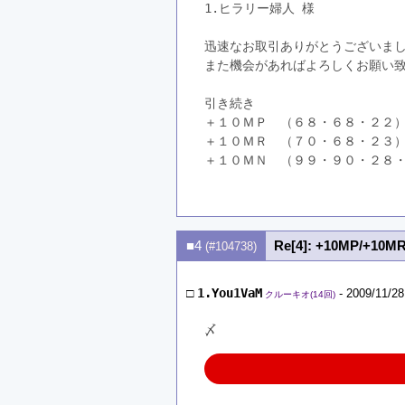
1.ヒラリー婦人 様
迅速なお取引ありがとうございま
また機会があればよろしくお願い
引き続き
＋１０ＭＰ　（６８・６８・２２
＋１０ＭＲ　（７０・６８・２３
＋１０ＭＮ　（９９・９０・２８
　　　　　　　　　　　　　　　
■4
Re[4]: +10MP/+10M
(#104738)
□
1.You1VaM
- 2009/11/28
クルーキオ(14回)
〆