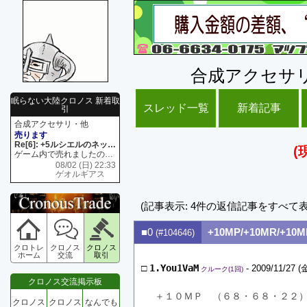
合成アクセサ
眠らない大陸クロノス 新着取
スレッド一覧
新着記事
引
合成アクセサリ・他
売ります
Re[6]: +5ルシエルのネックレス
(
ゲーム内で売れましたので 在庫がネク1 リング4 となります リングのお値段は80G といたします
08/02 (日) 22:33
ゲオルギアス
(記事表示: 4件の返信記事をすべて
■0
+10MP/+10MR/+10M
(#104646)
クロトレ
クロノス
クロノス
ホーム
交流
取引
□
1.You1VaM
- 2009/11/27 (金
クルーク(1回)
クロノス交流掲示板
＋１０ＭＰ　（６８・６８・２２
クロノス
クロノス
なんでも