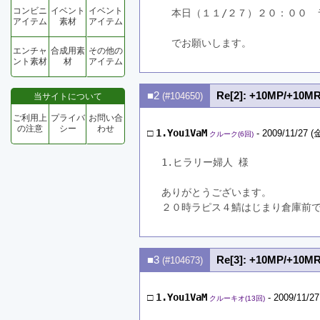
コンビニ
イベント
イベント
　本日（１１/２７）２０：００　
アイテム
素材
アイテム
　でお願いします。
エンチャ
合成用素
その他の
ント素材
材
アイテム
■2
Re[2]: +10MP/+10M
(#104650)
当サイトについて
ご利用上
プライバ
お問い合
の注意
シー
わせ
□
1.You1VaM
- 2009/11/27 (金
クルーク(6回)
1.ヒラリー婦人 様
ありがとうございます。
２０時ラピス４鯖はじまり倉庫前
■3
Re[3]: +10MP/+10M
(#104673)
□
1.You1VaM
- 2009/11/27
クルーキオ(13回)