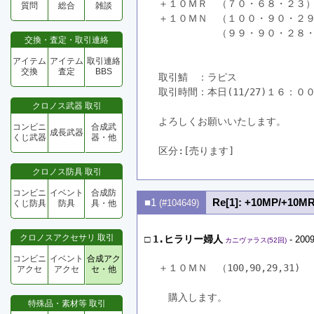
＋１０ＭＲ　（７０・６８・２３
質問
総合
雑談
＋１０ＭＮ　（１００・９０・２
　　　　　　（９９・９０・２８
交換・査定・取引連絡
　　　　　　　　　　　　　　　
アイテム
アイテム
取引連絡
交換
査定
BBS
取引鯖　：ラピス
取引時間：本日(11/27)１６：０
クロノス武器 取引
よろしくお願いいたします。
コンビニ
合成武
成長武器
くじ武器
器・他
区分:[売ります]　
クロノス防具 取引
コンビニ
イベント
合成防
■1
Re[1]: +10MP/+10M
(#104649)
くじ防具
防具
具・他
クロノスアクセサリ 取引
□
1.ヒラリー婦人
- 2009
カニヴァラス(52回)
コンビニ
イベント
合成アク
＋１０ＭＮ　（100,90,29,31)　
アクセ
アクセ
セ・他
　購入します。
特殊品・素材等 取引