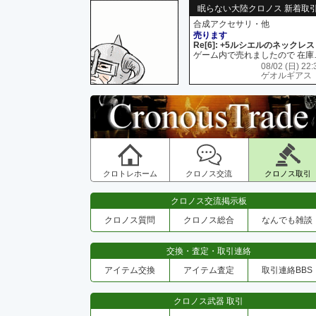
眠らない大陸クロノス 新着取
合成アクセサリ・他
売ります
Re[6]: +5ルシエルのネックレス
ゲーム内で売れましたので 在
08/02 (日) 22:
ゲオルギアス
クロトレホーム
クロノス交流
クロノス取引
クロノス交流掲示板
クロノス質問
クロノス総合
なんでも雑談
交換・査定・取引連絡
アイテム交換
アイテム査定
取引連絡BBS
クロノス武器 取引