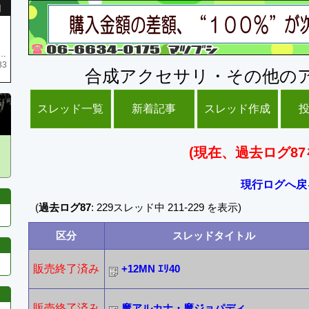
引
庫がネク1 リング4 となります リングのお値段は80G といたします
33
合成アクセサリ・その他の
スレッド一覧
新着記事
スレッド作成
(現在、過去ログ87
現行ログへ戻
(
過去ログ87
: 229スレッド中 211-229 を表示)
区分
スレッドタイトル
販売終了済み
+12MN ｴﾘ40
販売終了済み
魔アルカナ・魔ジョパディ