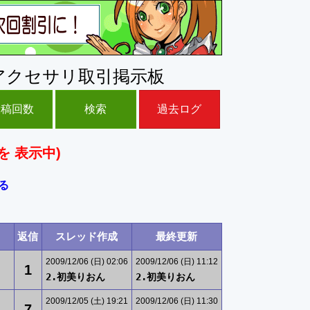
アクセサリ取引掲示板
投稿回数
検索
過去ログ
を 表示中)
る
返信
スレッド作成
最終更新
2009/12/06 (日) 02:06
2009/12/06 (日) 11:12
1
2.初美りおん
2.初美りおん
2009/12/05 (土) 19:21
2009/12/06 (日) 11:30
7