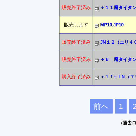
販売終了済み
＋１１魔タイタ
販売します
MP10,JP10
販売終了済み
JN１２（エリ４
販売終了済み
＋６ 魔タイタ
購入終了済み
＋１１↑ＪＮ（エ
前へ
1
(
過去ロ