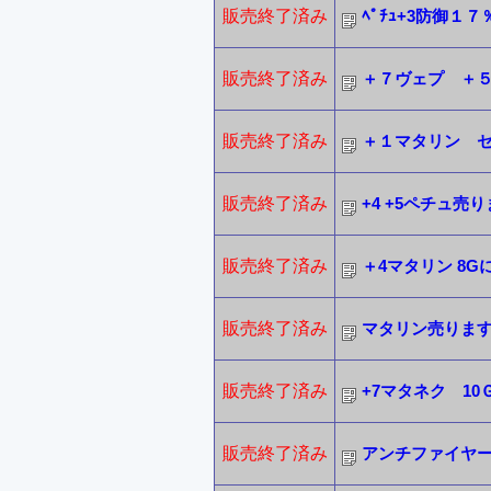
販売終了済み
ﾍﾟﾁｭ+3防御１７
販売終了済み
＋７ヴェプ ＋
販売終了済み
＋１マタリン 
販売終了済み
+4 +5ペチュ売
販売終了済み
＋4マタリン 8G
販売終了済み
マタリン売りま
販売終了済み
+7マタネク 1
販売終了済み
アンチファイヤ