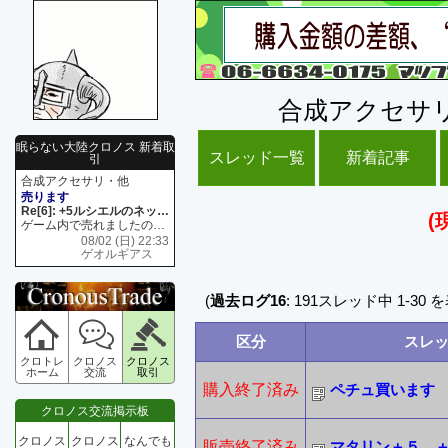
合成アクセサ
眠らない大陸クロノス 新着取
スレッド一覧
新着記事
引
合成アクセサリ・他
売ります
Re[6]: +5ルシエルのネックレス
(
ゲーム内で売れましたので 在庫がネク1 リング4 となります リングのお値段は80G といたします
08/02 (日) 22:33
ゲオルギアス
(
過去ログ16
: 191スレッド中 1-30 
区分
スレ
クロトレ
クロノス
クロノス
ホーム
交流
取引
購入終了済み
ペチュ買います
クロノス交流掲示板
クロノス
クロノス
なんでも
販売終了済み
マタリン＋５，