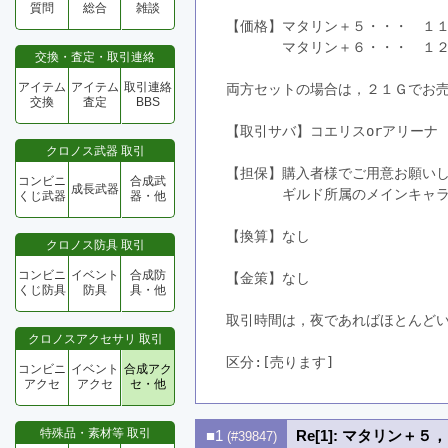
質問
総合
雑談
【価格】マタリン＋５・・・　１１Ｇ　
　　　　マタリン＋６・・・　１２Ｇ　
交換・査定・取引連絡
アイテム
アイテム
取引連絡
両方セットの場合は，２１Ｇでお
交換
査定
BBS
【取引サバ】コエリスorアリーナ
クロノス武器 取引
【担保】購入者様でご用意お願い
コンビニ
合成武
成長武器
　　　　ギルド所属のメインキャ
くじ武器
器・他
【換算】なし
クロノス防具 取引
コンビニ
イベント
合成防
【金策】なし
くじ防具
防具
具・他
取引時間は，夜であればほとんど
クロノスアクセサリ 取引
区分:[売ります]　
コンビニ
イベント
合成アク
アクセ
アクセ
セ・他
特殊品・素材等 取引
■1
Re[1]: マタリン＋５
(#39847)