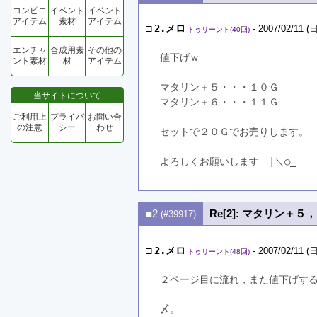
コンビニ
イベント
イベント
アイテム
素材
アイテム
□
2.メロ
- 2007/02/11 (日
トゥリーント(40回)
エンチャ
合成用素
その他の
値下げｗ
ント素材
材
アイテム
マタリン＋５・・・１０Ｇ
当サイトについて
マタリン＋６・・・１１Ｇ
ご利用上
プライバ
お問い合
の注意
シー
わせ
セットで２０Ｇでお売りします。
よろしくお願いします＿|＼○_
■2
Re[2]: マタリン＋５
(#39917)
□
2.メロ
- 2007/02/11 (日
トゥリーント(48回)
２ページ目に流れ，また値下げす
〆。