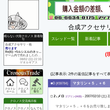
合成アクセサ
眠らない大陸クロノス 新着取
スレッド一覧
新着記事
引
合成アクセサリ・他
売ります
Re[6]: +5ルシエルのネックレス
(
ゲーム内で売れましたので 在庫がネク1 リング4 となります リングのお値段は80G といたします
08/02 (日) 22:33
ゲオルギアス
(記事表示: 2件の返信記事をすべて
■0
マタリン＋５，＋６
(#39784)
クロトレ
クロノス
クロノス
ホーム
交流
取引
□
2.メロ
- 2007/02/10 (土) 2
ゴブリン(36回)
クロノス交流掲示板
マタリン＋５，＋６をお売り致し
クロノス
クロノス
なんでも