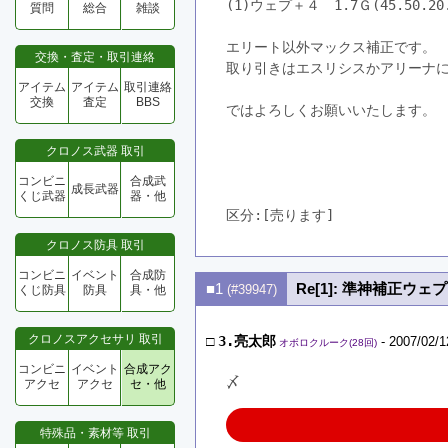
(1)ウェプ＋４　1.7Ｇ(45.50.20.
質問
総合
雑談
エリート以外マックス補正です。
交換・査定・取引連絡
取り引きはエスリシスかアリーナ
アイテム
アイテム
取引連絡
交換
査定
BBS
ではよろしくお願いいたします。
クロノス武器 取引
コンビニ
合成武
成長武器
くじ武器
器・他
区分:[売ります]　
クロノス防具 取引
コンビニ
イベント
合成防
■1
Re[1]: 準神補正ウ
(#39947)
くじ防具
防具
具・他
クロノスアクセサリ 取引
□
3.亮太郎
- 2007/02/1
オボロクルーク(28回)
コンビニ
イベント
合成アク
〆
アクセ
アクセ
セ・他
特殊品・素材等 取引