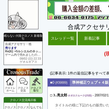
合成アクセサ
眠らない大陸クロノス 新着取
スレッド一覧
新着記事
引
合成アクセサリ・他
売ります
Re[6]: +5ルシエルのネックレス
(
ゲーム内で売れましたので 在庫がネク1 リング4 となります リングのお値段は80G といたします
08/02 (日) 22:33
ゲオルギアス
(記事表示: 1件の返信記事をすべて
■0
準神補正ウェプ＋４販
(#39889)
クロトレ
クロノス
クロノス
ホーム
交流
取引
□
3.亮太郎
- 2007/02/1
オボロクルーク(25回)
クロノス交流掲示板
タイトルの様に下記のもの販売い
クロノス
クロノス
なんでも