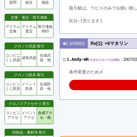
質問
総合
雑談
取引鯖は、ラピスのみでお願い致
交換・査定・取引連絡
区分:[売ります]　
アイテム
アイテム
取引連絡
交換
査定
BBS
■1
Re[1]: +6マタリン
(#39980)
クロノス武器 取引
コンビニ
合成武
成長武器
□
1.Andy-WR
- 2007/02
くじ武器
器・他
オボロクルーク(29回)
条件変更のため〆
クロノス防具 取引
コンビニ
イベント
合成防
くじ防具
防具
具・他
クロノスアクセサリ 取引
コンビニ
イベント
合成アク
アクセ
アクセ
セ・他
特殊品・素材等 取引