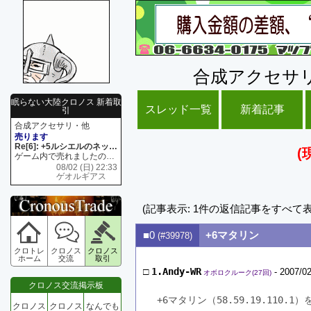
合成アクセサ
眠らない大陸クロノス 新着取
スレッド一覧
新着記事
引
合成アクセサリ・他
売ります
Re[6]: +5ルシエルのネックレス
(
ゲーム内で売れましたので 在庫がネク1 リング4 となります リングのお値段は80G といたします
08/02 (日) 22:33
ゲオルギアス
(記事表示: 1件の返信記事をすべて
■0
+6マタリン
(#39978)
クロトレ
クロノス
クロノス
ホーム
交流
取引
□
1.Andy-WR
- 2007/02
オボロクルーク(27回)
クロノス交流掲示板
+6マタリン（58.59.19.110.1
クロノス
クロノス
なんでも