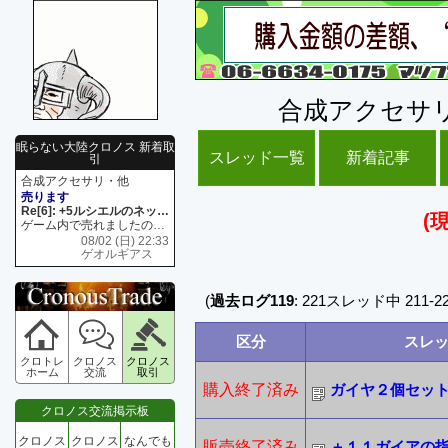
合成アクセサ
眠らない大陸クロノス 新着取
スレッド一覧
新着記事
引
合成アクセサリ・他
売ります
Re[6]: +5ルシエルのネックレス
(
ゲーム内で売れましたので 在庫がネク1 リング4 となります リングのお値段は80G といたします
08/02 (日) 22:33
ゲオルギアス
(
過去ログ119
: 221スレッド中 211-2
区分
スレ
クロトレ
クロノス
クロノス
ホーム
交流
取引
購入終了済み
ガイヤ２個セッ
クロノス交流掲示板
クロノス
クロノス
なんでも
販売終了済み
＋１１ガイアの