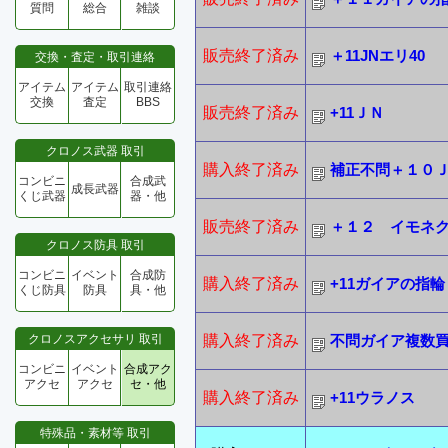
質問
総合
雑談
販売終了済み
＋11JNエリ40
交換・査定・取引連絡
アイテム
アイテム
取引連絡
交換
査定
BBS
販売終了済み
+11ＪＮ
クロノス武器 取引
購入終了済み
補正不問＋１０
コンビニ
合成武
成長武器
くじ武器
器・他
販売終了済み
＋１２ イモネク
クロノス防具 取引
コンビニ
イベント
合成防
購入終了済み
+11ガイアの指輪
くじ防具
防具
具・他
クロノスアクセサリ 取引
購入終了済み
不問ガイア複数
コンビニ
イベント
合成アク
アクセ
アクセ
セ・他
購入終了済み
+11ウラノス
特殊品・素材等 取引