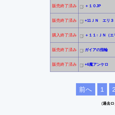
販売終了済み
＋１０JP
販売終了済み
+11ＪＮ エリ３
購入終了済み
＋１１↑ＪＮ（エ
販売終了済み
ガイアの指輪
販売終了済み
+6魔アンケロ
前へ
1
(
過去ログ