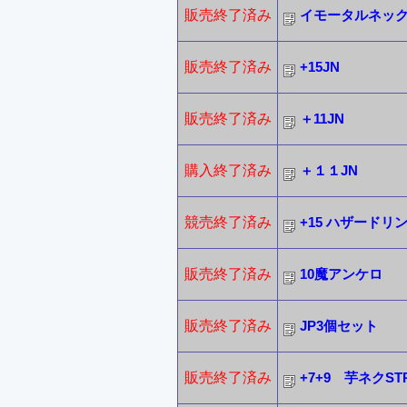
販売終了済み
イモータルネックレ
販売終了済み
+15JN
販売終了済み
＋11JN
購入終了済み
＋１１JN
競売終了済み
+15 ハザードリ
販売終了済み
10魔アンケロ
販売終了済み
JP3個セット
販売終了済み
+7+9 芋ネクST