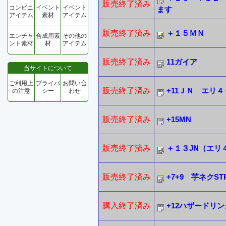
販売終了済み
コンビニ
イベント
イベント
ます
アイテム
素材
アイテム
販売終了済み
＋１５ＭＮ
エンチャ
合成用素
その他の
ント素材
材
アイテム
販売終了済み
11ガイア
当サイトについて
ご利用上
プライバ
お問い合
販売終了済み
+11ＪＮ エリ４
の注意
シー
わせ
販売終了済み
+15MN
販売終了済み
＋１３JN（エリ
販売終了済み
+7+9 芋ネクST
購入終了済み
+12ハザードリン