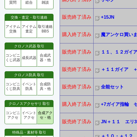
質問
総合
雑談
販売終了済み
+15JN
交換・査定・取引連絡
アイテム
アイテム
取引連絡
交換
査定
BBS
購入終了済み
魔アンケロ買い
クロノス武器 取引
販売終了済み
１１、１２ガイ
コンビニ
合成武
成長武器
くじ武器
器・他
販売終了済み
＋１１ガイア 
クロノス防具 取引
コンビニ
イベント
合成防
販売終了済み
全能セット
くじ防具
防具
具・他
クロノスアクセサリ 取引
購入終了済み
+7ガイア指輪 
コンビニ
イベント
合成アク
アクセ
アクセ
セ・他
販売終了済み
JN＋１１ エリ3
特殊品・素材等 取引
＋１０・＋１２ 