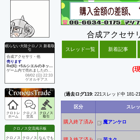
合成アクセサ
眠らない大陸クロノス 新着取
スレッド一覧
新着記事
引
合成アクセサリ・他
売ります
Re[6]: +5ルシエルのネックレス
(
ゲーム内で売れましたので 在庫がネク1 リング4 となります リングのお値段は80G といたします
08/02 (日) 22:33
ゲオルギアス
(
過去ログ119
: 221スレッド中 181-2
区分
スレ
クロトレ
クロノス
クロノス
ホーム
交流
取引
購入終了済み
魔アンケロ
クロノス交流掲示板
クロノス
クロノス
なんでも
購入終了済み
芋ネク