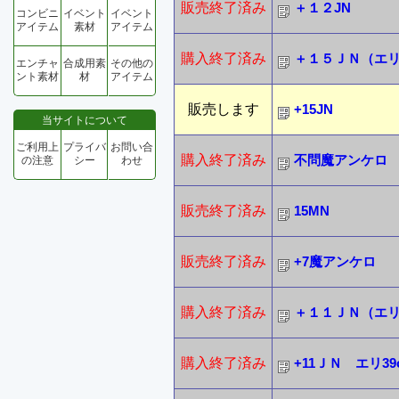
販売終了済み
＋１２JN
コンビニ
イベント
イベント
アイテム
素材
アイテム
購入終了済み
＋１５ＪＮ（エ
エンチャ
合成用素
その他の
ント素材
材
アイテム
販売します
+15JN
当サイトについて
ご利用上
プライバ
お問い合
購入終了済み
不問魔アンケロ
の注意
シー
わせ
販売終了済み
15MN
販売終了済み
+7魔アンケロ
購入終了済み
＋１１ＪＮ（エ
購入終了済み
+11ＪＮ エリ39o