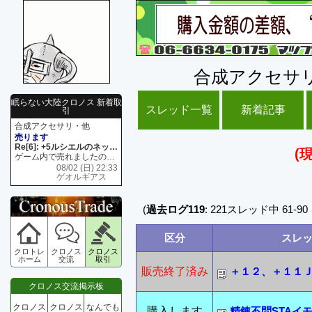
合成アクセサ
眠らない大陸クロノス 新着取
スレッド一覧
新着記事
引
合成アクセサリ・他
売ります
Re[6]: +5ルシエルのネックレス
(
ゲーム内で売れましたので 在庫がネク1 リング4 となります リングのお値段は80G といたします
08/02 (日) 22:33
ゲオルギアス
(
過去ログ119
: 221スレッド中 61-90
区分
スレ
クロトレ
クロノス
クロノス
ホーム
交流
取引
販売終了済み
＋１２、＋１１
クロノス交流掲示板
クロノス
クロノス
なんでも
購入します
精錬不問STAイモ