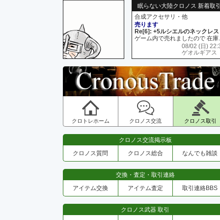
眠らない大陸クロノス 新着取
合成アクセサリ・他
売ります
Re[6]: +5ルシエルのネックレス
ゲーム内で売れましたので 在
08/02 (日) 22:
ゲオルギアス
クロトレホーム
クロノス交流
クロノス取引
クロノス交流掲示板
クロノス質問
クロノス総合
なんでも雑談
交換・査定・取引連絡
アイテム交換
アイテム査定
取引連絡BBS
クロノス武器 取引