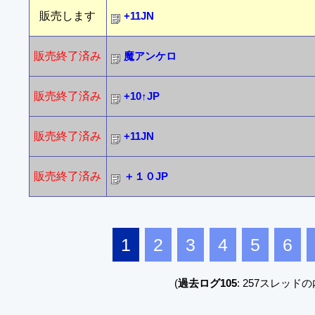
販売します
+11JN
販売終了済み
魔アンケロ
販売終了済み
+10↑JP
販売終了済み
+11JN
販売終了済み
＋１０JP
1
2
3
4
5
6
(
過去ログ105
: 257スレッドの