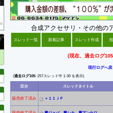
引
庫がネク1 リング4 となります リングのお値段は80G といたします
33
合成アクセサリ・その他の
スレッド一覧
新着記事
スレッド作成
(現在、過去ログ105
現行ログへ戻
(
過去ログ105
: 257スレッド中 1-30 を表示)
区分
スレッドタイトル
販売終了済み
＋１１ＪＰ
販売終了済み
魔ジョバ、魔シカ、魔アンケロ