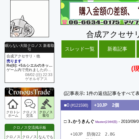
合成アクセサ
眠らない大陸クロノス 新着取
スレッド一覧
新着記事
引
合成アクセサリ・他
売ります
Re[6]: +5ルシエルのネックレス
(
ゲーム内で売れましたので 在庫がネク1 リング4 となります リングのお値段は80G といたします
08/02 (日) 22:33
ゲオルギアス
(記事表示: 1件の返信記事をすべて
■0
+10JP 2個
(#121598)
クロトレ
クロノス
クロノス
ホーム
交流
取引
□
3.かうきんぐ
- 2010/09/0
Master(2366回)
クロノス交流掲示板
+10JP　防御22　2.8G
クロノス
クロノス
なんでも