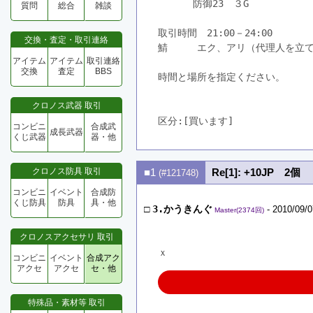
　　　 防御23　３G
質問
総合
雑談
取引時間　21:00－24:00
交換・査定・取引連絡
鯖　　　エク、アリ（代理人を立
アイテム
アイテム
取引連絡
交換
査定
BBS
時間と場所を指定ください。
クロノス武器 取引
区分:[買います]　
コンビニ
合成武
成長武器
くじ武器
器・他
クロノス防具 取引
■1
Re[1]: +10JP 2個
(#121748)
コンビニ
イベント
合成防
くじ防具
防具
具・他
□
3.かうきんぐ
- 2010/09/0
Master(2374回)
クロノスアクセサリ 取引
ｘ
コンビニ
イベント
合成アク
アクセ
アクセ
セ・他
特殊品・素材等 取引