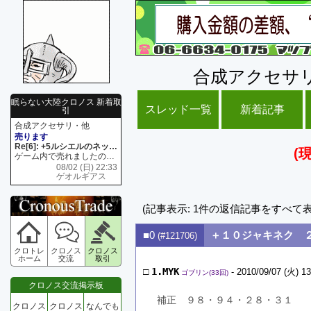
合成アクセサ
眠らない大陸クロノス 新着取
スレッド一覧
新着記事
引
合成アクセサリ・他
売ります
Re[6]: +5ルシエルのネックレス
(
ゲーム内で売れましたので 在庫がネク1 リング4 となります リングのお値段は80G といたします
08/02 (日) 22:33
ゲオルギアス
(記事表示: 1件の返信記事をすべて
■0
＋１０ジャキネク 
(#121706)
クロトレ
クロノス
クロノス
ホーム
交流
取引
□
1.MYK
- 2010/09/07 (火) 13
ゴブリン(33回)
クロノス交流掲示板
補正　９８・９４・２８・３１
クロノス
クロノス
なんでも