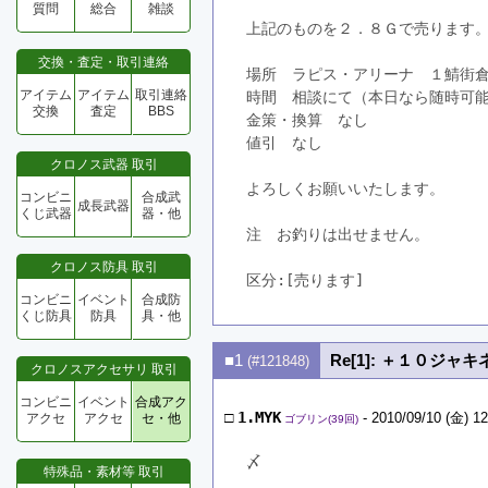
質問
総合
雑談
上記のものを２．８Ｇで売ります
交換・査定・取引連絡
場所　ラピス・アリーナ　１鯖街
アイテム
アイテム
取引連絡
時間　相談にて（本日なら随時可
交換
査定
BBS
金策・換算　なし
値引　なし
クロノス武器 取引
よろしくお願いいたします。
コンビニ
合成武
成長武器
くじ武器
器・他
注　お釣りは出せません。
クロノス防具 取引
区分:[売ります]　
コンビニ
イベント
合成防
くじ防具
防具
具・他
■1
Re[1]: ＋１０ジャ
(#121848)
クロノスアクセサリ 取引
コンビニ
イベント
合成アク
□
1.MYK
- 2010/09/10 (金) 12
アクセ
アクセ
セ・他
ゴブリン(39回)
〆
特殊品・素材等 取引