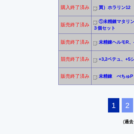
購入終了済み
買）ホラリン12
①未精錬マタリ
販売終了済み
３個セット
販売終了済み
未精錬ヘルモR、
競売終了済み
+3,2ペテュ、+
販売終了済み
未精錬 ぺちゅP
1
2
(
過去