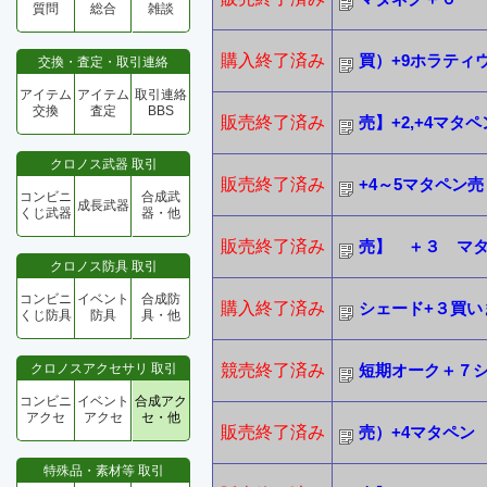
質問
総合
雑談
購入終了済み
買）+9ホラティ
交換・査定・取引連絡
アイテム
アイテム
取引連絡
交換
査定
BBS
販売終了済み
売】+2,+4マタペ
クロノス武器 取引
販売終了済み
+4～5マタペン
コンビニ
合成武
成長武器
くじ武器
器・他
販売終了済み
売】 ＋３ マ
クロノス防具 取引
コンビニ
イベント
合成防
購入終了済み
シェード+３買い
くじ防具
防具
具・他
クロノスアクセサリ 取引
競売終了済み
短期オーク＋７
コンビニ
イベント
合成アク
アクセ
アクセ
セ・他
販売終了済み
売）+4マタペン 
特殊品・素材等 取引