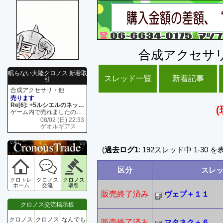
合成アクセサ
眠らない大陸クロノス 新着取
スレッド一覧
新着記事
引
合成アクセサリ・他
売ります
Re[6]: +5ルシエルのネックレス
ゲーム内で売れましたので 在庫がネク1 リング4 となります リングのお値段は80G といたします
08/02 (日) 22:33
ゲオルギアス
(
過去ログ1
: 192スレッド中 1-30 を
区分
スレ
クロトレ
クロノス
クロノス
ホーム
交流
取引
販売終了済み
ヴェプ＋１１
クロノス交流掲示板
クロノス
クロノス
なんでも
販売終了済み
マタネク＋６