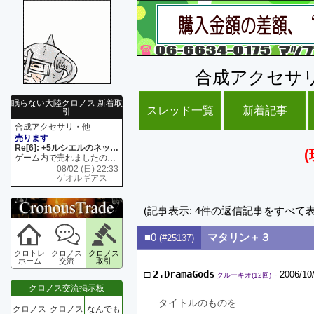
合成アクセサ
眠らない大陸クロノス 新着取
スレッド一覧
新着記事
引
合成アクセサリ・他
売ります
Re[6]: +5ルシエルのネックレス
ゲーム内で売れましたので 在庫がネク1 リング4 となります リングのお値段は80G といたします
08/02 (日) 22:33
ゲオルギアス
(記事表示: 4件の返信記事をすべて
■0
マタリン＋３
(#25137)
クロトレ
クロノス
クロノス
ホーム
交流
取引
□
2.DramaGods
- 2006/10
クルーキオ(12回)
クロノス交流掲示板
タイトルのものを
クロノス
クロノス
なんでも