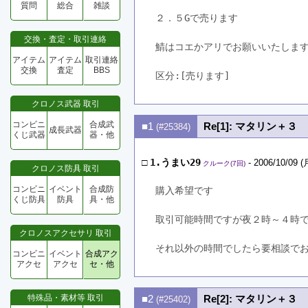
質問
総合
雑談
２．５Gで売ります
交換・査定・取引連絡
鯖はコエかアリでお願いいたしま
アイテム
アイテム
取引連絡
交換
査定
BBS
区分:[売ります]　
クロノス武器 取引
コンビニ
合成武
■1
Re[1]: マタリン＋３
(#25384)
成長武器
くじ武器
器・他
□
1.うまい29
- 2006/10/09 (
クルーク(7回)
クロノス防具 取引
コンビニ
イベント
合成防
購入希望です
くじ防具
防具
具・他
取引可能時間ですが夜２時～４時
クロノスアクセサリ 取引
それ以外の時間でしたら要相談で
コンビニ
イベント
合成アク
アクセ
アクセ
セ・他
特殊品・素材等 取引
■2
Re[2]: マタリン＋３
(#25402)