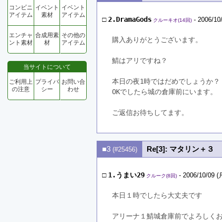
コンビニ
イベント
イベント
アイテム
素材
アイテム
□
2.DramaGods
- 2006/10
クルーキオ(14回)
エンチャ
合成用素
その他の
購入ありがとうございます。
ント素材
材
アイテム
鯖はアリですね？
当サイトについて
本日の夜1時ではだめでしょうか？
ご利用上
プライバ
お問い合
の注意
シー
わせ
OKでしたら城の倉庫前にいます。
ご返信お待ちしてます。
■3
Re[3]: マタリン＋３
(#25456)
□
1.うまい29
- 2006/10/09 (
クルーク(8回)
本日１時でしたら大丈夫です
アリーナ１鯖城倉庫前でよろしく