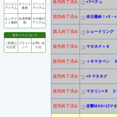
販売終了済み
+7ペテュ
コンビニ
イベント
イベント
アイテム
素材
アイテム
競売終了済み
本日最終！+3・+
エンチャ
合成用素
その他の
ント素材
材
アイテム
購入終了済み
シェードリング
当サイトについて
ご利用上
プライバ
お問い合
販売終了済み
マタネク＋６
の注意
シー
わせ
販売終了済み
＋６マタペン 
販売終了済み
+5 マタネク
販売終了済み
マタリン+８ ２
競売終了済み
攻撃MAX+13マ