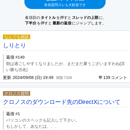
単発質問スレも大歓迎です
各項目の
タイトル
を押すと
スレッドの上部
に、
下半分
を押すと
最新の返信
にジャンプします。
なんでも雑談
しりとり
返信 #140
朝は過ごしやすくなりましたが、まだまだ暑うございますわね[言
い勝ち功名]
更新:
2024/09/08 (日) 19:49
139
7328
クロノス質問
クロノスのダウンロード先のDirectXについて
返信 #1
パソコンのスペックも記入して下さい。
もしかして、あなたは、、、