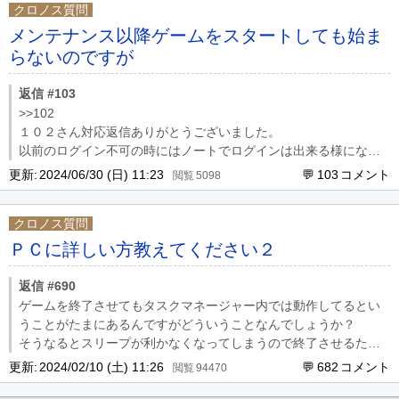
クロノス質問
メンテナンス以降ゲームをスタートしても始ま
らないのですが
返信 #103
>>102
１０２さん対応返信ありがとうございました。
以前のログイン不可の時にはノートでログインは出来る様になっ
たけど今回はそろそろ厳しいくなってきたので諦めようと思いま
更新:
2024/06/30 (日) 11:23
103
5098
す。
全削除＆再インストールその他設定繰り返すのに疲れました。
クロノス質問
対応してくださった皆様有難う御座いました。
それではまたどこかで
ＰＣに詳しい方教えてください２
返信 #690
ゲームを終了させてもタスクマネージャー内では動作してるとい
うことがたまにあるんですがどういうことなんでしょうか？
そうなるとスリープが利かなくなってしまうので終了させるたび
に確認して見つけたら手動で終了させてるんですが面倒で困って
更新:
2024/02/10 (土) 11:26
682
94470
ます。何か対処法はありませんか？