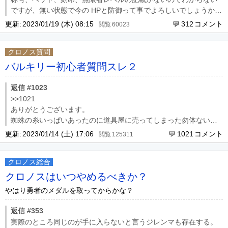
ですが、無い状態で今の HPと防御って事でよろしいでしょうか？
スクは、ステ100やルドルフの玉を使ってこれだと HP、防御、命
更新:
2023/01/19 (木) 08:15
312
60023
中を上げる要素があまりないのでレベルも249以下なんだなくらい
しかわからないですが、もっと上げてくだい
クロノス質問
バルキリー初心者質問スレ２
返信 #1023
>>1021
ありがとうございます。
蜘蛛の糸いっぱいあったのに道具屋に売ってしまった勿体ない
(;´д⊂)
更新:
2023/01/14 (土) 17:06
1021
125311
クロノス総合
クロノスはいつやめるべきか？
やはり勇者のメダルを取ってからかな？
返信 #353
実際のところ同じのが手に入らないと言うジレンマも存在する。