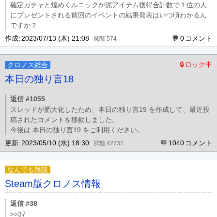
確定ガチャと煌めくルニックが泥アイテム獲得合計数で１位の人
にプレゼントされる前回のイベントの結果発表はいつ頃わかるん
ですか？
作成:
2023/07/13 (木) 21:08
0
574
ロック中
クロノス総合
本日の独り言18
返信 #1055
スレッドが肥大化したため、本日の独り言19 を作成して、最近投
稿されたコメントを移動しました。
今後は 本日の独り言19 をご利用ください。
このスレッドの #1015, #1023, #1039, #1043, #1048 を削除しま
更新:
2023/05/10 (水) 18:30
1040
42737
した。
削除理由: ご利用上の注意 における掲示板の禁止事項「誹
なんでも雑談
Steam版クロノス情報
返信 #38
>>37