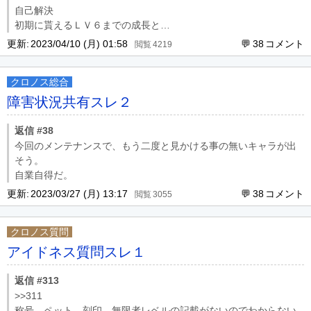
自己解決
初期に貰えるＬＶ６までの成長と
例の何たらリングを入れて合成できました
更新:
2023/04/10 (月) 01:58
38
4219
クロノス総合
障害状況共有スレ２
返信 #38
今回のメンテナンスで、もう二度と見かける事の無いキャラが出
そう。
自業自得だ。
更新:
2023/03/27 (月) 13:17
38
3055
クロノス質問
アイドネス質問スレ１
返信 #313
>>311
称号、ペット、刻印、無限者レベルの記載がないのでわからない