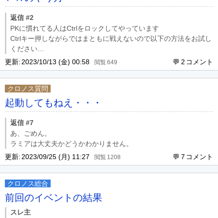
返信 #2
PKに慣れてる人はCtrlをロックしてやっています
Ctrlキー押しながらではまともに戦えないので以下の方法をお試し
ください
１．Ctrlキーを押し続ける
更新:
2023/10/13 (金) 00:58
2
649
２．そのままShiftを押す
３．両方を離す
クロノス質問
４．Ctrlロック状態になる
正しくロックできるかの確認方法
起動してもねえ・・・
→キー または ←キー でチャットが
返信 #7
あ、ごめん。
ラミアは大丈夫かどうかわかりません。
更新:
2023/09/25 (月) 11:27
7
1208
クロノス総合
前回のイベントの結果
スレ主