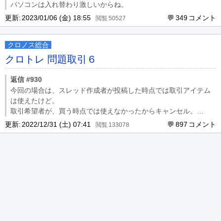
パソコンは入れ替わり激しいからね。
更新:
2023/01/06 (金) 18:55
349
50527
クロノス総合
クロトレ 問題取引６
返信 #930
今回の場合は、スレッド作成者が投稿した時点では取引アイテム
は使えたけど。
取引希望者が、買う時点では使えなかったからキャンセル。
スレッド作成者が、取引キャンセルを認めているから特に問題な
更新:
2022/12/31 (土) 07:41
897
133078
しって感じかな。