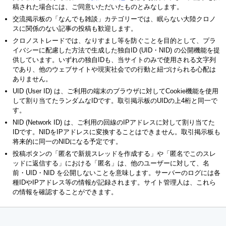
稿された場合には、ご同意いただいたものとみなします。
交流掲示板の「なんでも雑談」カテゴリーでは、眠らない大陸クロノ
スに関係のない記事の投稿も歓迎します。
クロノストレードでは、なりすまし等を防ぐことを目的として、プラ
イバシーに配慮した方法で生成した独自ID (UID・NID) の公開機能を提
供しています。いずれの独自IDも、当サイトのみで使用される文字列
であり、他のウェブサイトや現実社会での行動と紐づけられる心配は
ありません。
UID (User ID) は、ご利用の端末のブラウザに対してCookie機能を使用
して割り当てたランダムなIDです。取引掲示板のUIDの上4桁と同一で
す。
NID (Network ID) は、ご利用の回線のIPアドレスに対して割り当てた
IDです。NIDをIPアドレスに変換することはできません。取引掲示板も
将来的に同一のNIDになる予定です。
投稿ボタンの「匿名で新規スレッドを作成する」や「匿名でこのスレ
ッドに返信する」における「匿名」は、他のユーザーに対して、名
前・UID・NID を公開しないことを意味します。サーバーのログには各
種IDやIPアドレス等の情報が記録されます。サイト管理人は、これら
の情報を確認することができます。