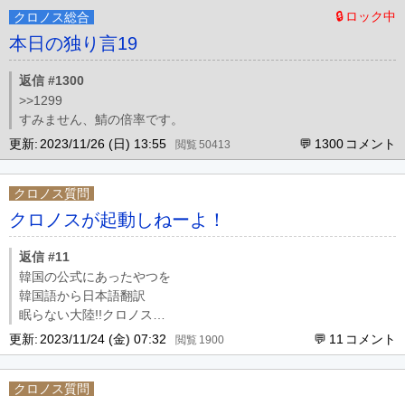
ロック中
クロノス総合
本日の独り言19
返信 #1300
>>1299
すみません、鯖の倍率です。
更新:
2023/11/26 (日) 13:55
1300
50413
クロノス質問
クロノスが起動しねーよ！
返信 #11
韓国の公式にあったやつを
韓国語から日本語翻訳
眠らない大陸!!クロノス
こんにちは！クロノスチームからお知らせします。
更新:
2023/11/24 (金) 07:32
11
1900
現在、ゲーム実行不可関連の問題が発生し、下記リンクから該当
ファイルのインストールをお願いいたします。
クロノス質問
【リンク案内】