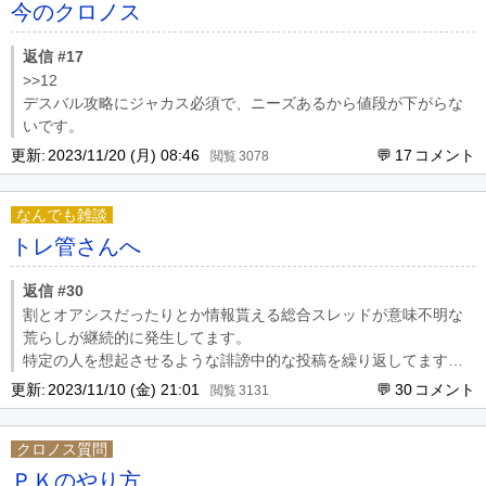
https://learn.microsoft.com/ja
今のクロノス
返信 #17
>>12
デスバル攻略にジャカス必須で、ニーズあるから値段が下がらな
いです。
更新:
2023/11/20 (月) 08:46
17
3078
なんでも雑談
トレ管さんへ
返信 #30
割とオアシスだったりとか情報貰える総合スレッドが意味不明な
荒らしが継続的に発生してます。
特定の人を想起させるような誹謗中的な投稿を繰り返してます。
取り締まり願います。
更新:
2023/11/10 (金) 21:01
30
3131
クロノス質問
ＰＫのやり方