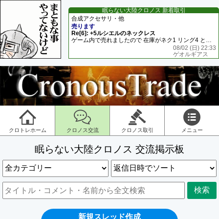
眠らない大陸クロノス 新着取引
合成アクセサリ・他
売ります
Re[6]: +5ルシエルのネックレス
ゲーム内で売れましたので 在庫がネク1 リング4 となります リングのお値段は80G といたします
08/02 (日) 22:33
ゲオルギアス
クロトレホーム
クロノス交流
クロノス取引
メニュー
眠らない大陸クロノス 交流掲示板
検索
新規スレッド作成