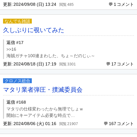
更新:
2024/09/08 (日) 13:24
1
485
なんでも雑談
久しぶりに覗いてみた
返信 #17
>>16
海賊ガチャ100連まわした、ちょ～だのじぃ～
更新:
2024/08/18 (日) 17:19
17
3301
クロノス総合
マタリ業者弾圧・撲滅委員会
返信 #168
マタリの仕様変わったから無理でしょｗ
開始にキーアイテム必要な時点で…
更新:
2024/08/06 (火) 01:16
167
21907