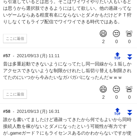
ら引退しているとは思う。そこはワイワイやりたい人もいると
は思うから選択肢できるようにはして欲しい。他の過疎ってな
いゲームならある程度有名にならないとダメかもだけどＰＴ狩
りしなくてもライブ配信でワイワイできる時代ではある。
ここに返信
🔝
⏬
#57
-
2021/09/13 (月) 11:11
昔は多重起動できないようになってたし同一回線から１垢しか
アクセスできないような制限かけれたし垢切り替えも制限され
てたのにいつから今みたいなガバガバになったんだｗｗｗ
ここに返信
🔝
⏬
#58
-
2021/09/13 (月) 16:31
誰かも書いてましたけど過疎ってきたから何でもよいから同時
接続人数を稼がないとダメになったという可能性が有力です
が..gameガード？にもライセンスあるのかわからないですが使