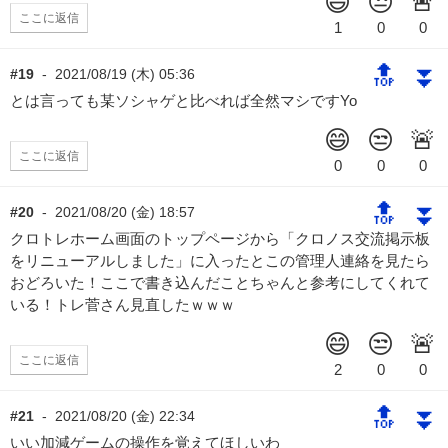
ここに返信
🔝
⏬
#19
-
2021/08/19 (木) 05:36
とは言っても某ソシャゲと比べれば全然マシですYo
ここに返信
🔝
⏬
#20
-
2021/08/20 (金) 18:57
クロトレホーム画面のトップページから「クロノス交流掲示板
をリニューアルしました」に入ったとこの管理人連絡を見たら
おどろいた！ここで書き込んだことちゃんと参考にしてくれて
いる！トレ菅さん見直したｗｗｗ
ここに返信
🔝
⏬
#21
-
2021/08/20 (金) 22:34
いい加減ゲームの操作を覚えてほしいわ