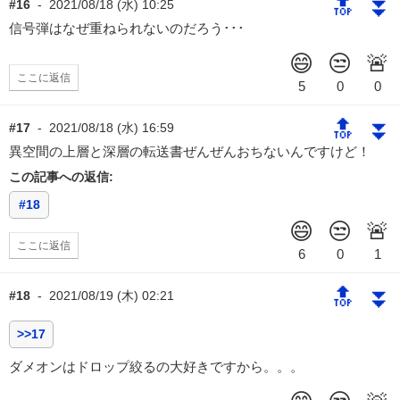
🔝
⏬
#16
-
2021/08/18 (水) 10:25
信号弾はなぜ重ねられないのだろう･･･
ここに返信
🔝
⏬
#17
-
2021/08/18 (水) 16:59
異空間の上層と深層の転送書ぜんぜんおちないんですけど！
この記事への返信:
#18
ここに返信
🔝
⏬
#18
-
2021/08/19 (木) 02:21
>>17
ダメオンはドロップ絞るの大好きですから。。。