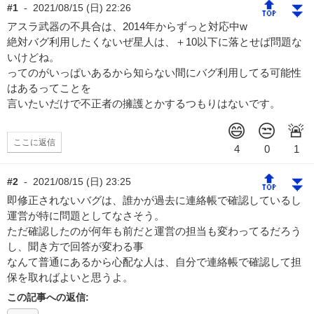
🔝
⏬
#1
-
2021/08/15 (日) 22:26
アスラ武器の不具合は、2014年からずっと対応中w
絶対バグ利用したくないぜ星人は、＋10以下に落とせば問題な
いけどね。
ってのがいっぱいあるから知らない間にバグ利用してる可能性
はあるってことを
言いたいだけで不正者の擁護とかするつもりはないです。
ここに返信
🔝
⏬
#2
-
2021/08/15 (日) 23:25
即修正されないバグは、誰かが過去に連絡帳で確認しているし
運営が特に問題としてなさそう。
ただ確認したのが何年も前だと運営の担当も変わってるだろう
し、聞き方で回答が変わる事
なんて普通にあるから心配な人は、自分で連絡帳で確認して担
保を取ればよいと思うよ。
この記事への返信: