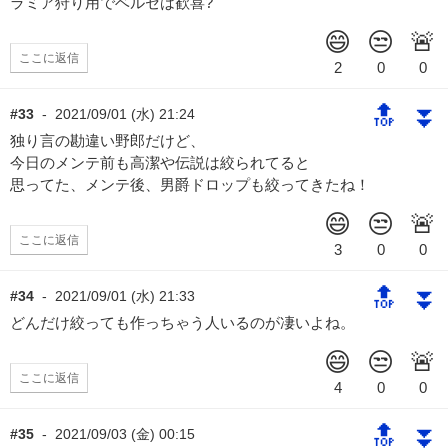
ラミア狩り用でベルセは歓喜?
ここに返信
🔝
⏬
#33
-
2021/09/01 (水) 21:24
独り言の勘違い野郎だけど、
今日のメンテ前も高潔や伝説は絞られてると
思ってた、メンテ後、男爵ドロップも絞ってきたね！
ここに返信
🔝
⏬
#34
-
2021/09/01 (水) 21:33
どんだけ絞っても作っちゃう人いるのが凄いよね。
ここに返信
🔝
⏬
#35
-
2021/09/03 (金) 00:15