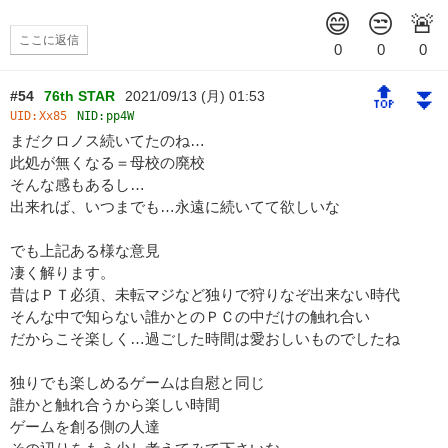
ここに返信
🔝
⏬
#54
76th STAR
2021/09/13 (月) 01:53
UID:
Xx85
NID:
pp4W
まだクロノス続いてたのね…
此処が無くなる＝母校の廃校
そんな感もあるし…
出来れば、いつまでも…永遠に続いてて欲しいな
でも上記ある様な意見
凄く解ります。
昔はＰＴ必須、未転マジなど独りで狩りなぞ出来ない時代
そんな中で知らない誰かとのＰＣの中だけの触れ合い
だからこそ楽しく…過ごした時間は愛おしいものでしたね
独りでも楽しめるゲームは自慰と同じ
誰かと触れ合うから楽しい時間
ゲームを創る側の人達