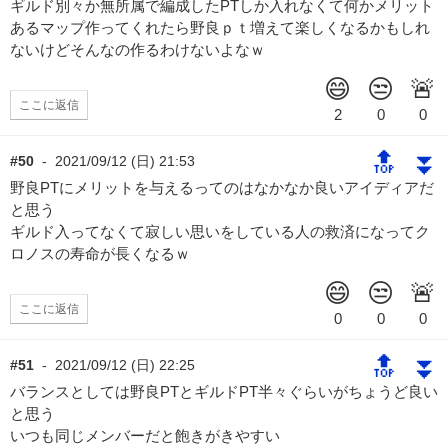
ギルド別々か無所属で編成したPTしか入れなくて何かメリット
あるマップ作ってくれたら野良ｐｔ増えて楽しくなるかもしれ
ないけどそんなの作るわけないよなｗ
ここに返信
🔝
⏬
#50
-
2021/09/12 (日) 21:53
野良PTにメリットを与えるってのはなかなか良いアイディアだ
と思う
ギルド入ってなくて寂しい思いをしている人の救済になってク
ロノスの寿命が長くなるｗ
ここに返信
🔝
⏬
#51
-
2021/09/12 (日) 22:25
バランスとしては野良PTとギルドPT半々ぐらいがちょうど良い
と思う
いつも同じメンバーだと飽きがきやすい