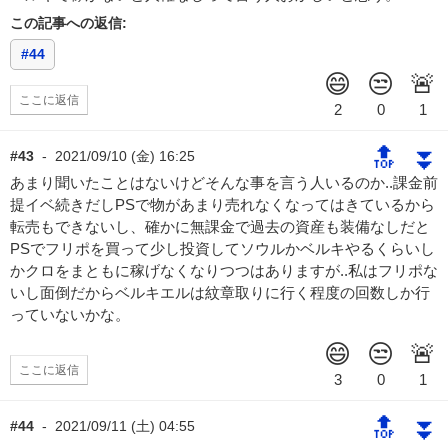
この記事への返信:
#44
ここに返信
🔝
⏬
#43
-
2021/09/10 (金) 16:25
あまり聞いたことはないけどそんな事を言う人いるのか..課金前
提イベ続きだしPSで物があまり売れなくなってはきているから
転売もできないし、確かに無課金で過去の資産も装備なしだと
PSでフリポを買って少し投資してソウルかベルキやるくらいし
かクロをまともに稼げなくなりつつはありますが..私はフリポな
いし面倒だからベルキエルは紋章取りに行く程度の回数しか行
っていないかな。
ここに返信
🔝
⏬
#44
-
2021/09/11 (土) 04:55