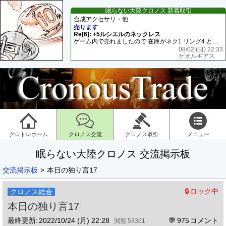
眠らない大陸クロノス 新着取引
合成アクセサリ・他
売ります
Re[6]: +5ルシエルのネックレス
ゲーム内で売れましたので 在庫がネク1 リング4 となります リングのお値段は80G といたします
08/02 (日) 22:33
ゲオルギアス
クロトレホーム
クロノス交流
クロノス取引
メニュー
眠らない大陸クロノス 交流掲示板
交流掲示板
本日の独り言17
ロック中
クロノス総合
本日の独り言17
最終更新:
2022/10/24 (月) 22:28
975
53361