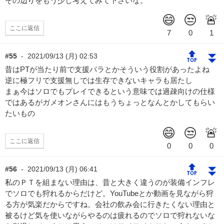
その辺りをもう少し考えてみて下さいな。
ここに返信
🔝
⏬
#55
-
2021/09/13 (月) 02:53
昔はPTが当たり前で支援パラとかそういう役割があったよね
逆に極フリで支援無しでは生存できないキャラも居たし
まぁ今はソロでもプレイできるという意味では過疎向けの仕様
ではあるがガメオンさんにはもうちょっとなんとかしてもらい
たいもの
ここに返信
🔝
⏬
#56
-
2021/09/13 (月) 06:41
私のＰＴを組まない理由は、昔と大きく違うのが装備インフレ
でソロでも狩れるからだけど。YouTubeとか動画を見ながら狩
る方が気楽だからですね。会社の飲み会に行きたくない理由と
被るけど気を使いながらやるのは疲れるのでソロで狩れないな