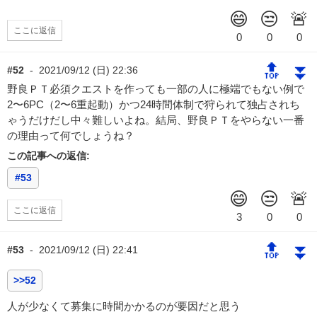
ここに返信
🔝
⏬
#52
-
2021/09/12 (日) 22:36
野良ＰＴ必須クエストを作っても一部の人に極端でもない例で
2〜6PC（2〜6重起動）かつ24時間体制で狩られて独占されち
ゃうだけだし中々難しいよね。結局、野良ＰＴをやらない一番
の理由って何でしょうね？
この記事への返信:
#53
ここに返信
🔝
⏬
#53
-
2021/09/12 (日) 22:41
>>52
人が少なくて募集に時間かかるのが要因だと思う