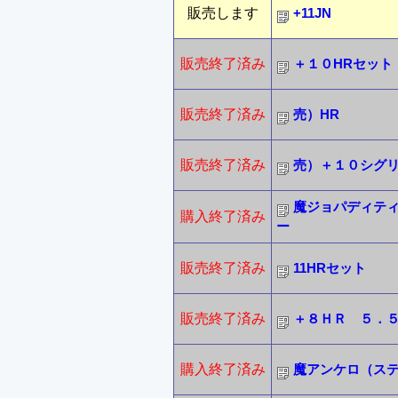
販売します
+11JN
販売終了済み
＋１０HRセット
販売終了済み
売）HR
販売終了済み
売）＋１０シグ
魔ジョパディティ
購入終了済み
ー
販売終了済み
11HRセット
販売終了済み
＋８ＨＲ ５．
購入終了済み
魔アンケロ（ステ