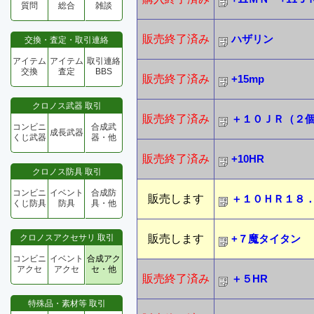
質問
総合
雑談
販売終了済み
ハザリン
交換・査定・取引連絡
アイテム
アイテム
取引連絡
交換
査定
BBS
販売終了済み
+15mp
クロノス武器 取引
販売終了済み
＋１０ＪＲ（２
コンビニ
合成武
成長武器
くじ武器
器・他
販売終了済み
+10HR
クロノス防具 取引
コンビニ
イベント
合成防
販売します
＋１０ＨＲ１８
くじ防具
防具
具・他
クロノスアクセサリ 取引
販売します
+７魔タイタン
コンビニ
イベント
合成アク
アクセ
アクセ
セ・他
販売終了済み
＋５HR
特殊品・素材等 取引