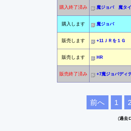
購入終了済み
魔ジョバ 魔タ
購入します
魔ジョバ
販売します
+11ＪＲを１Ｇ
販売します
HR
販売終了済み
+7魔ジョバディ
前へ
1
(
過去ロ