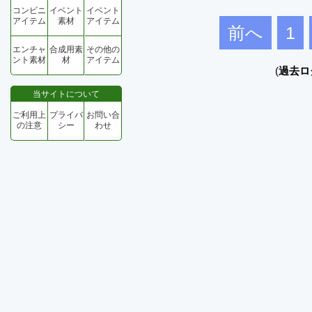
コンビニ
イベント
イベント
アイテム
素材
アイテム
前へ
1
エンチャ
合成用素
その他の
ント素材
材
アイテム
(
過去ロ
当サイトについて
ご利用上
プライバ
お問い合
の注意
シー
わせ