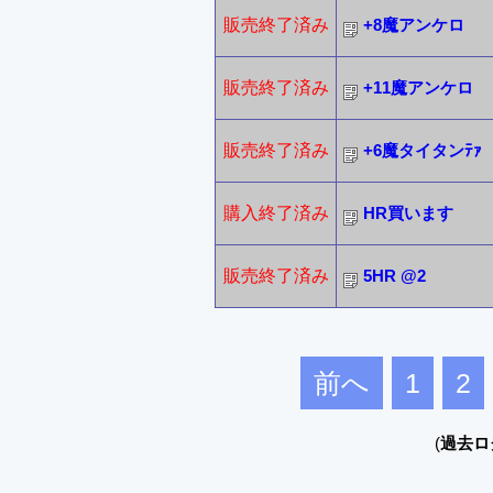
販売終了済み
+8魔アンケロ
販売終了済み
+11魔アンケロ
販売終了済み
+6魔タイタンﾃｧ
購入終了済み
HR買います
販売終了済み
5HR @2
前へ
1
2
(
過去ロ