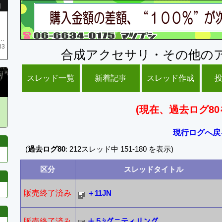
引
庫がネク1 リング4 となります リングのお値段は80G といたします
33
合成アクセサリ・その他の
スレッド一覧
新着記事
スレッド作成
(現在、過去ログ80
現行ログへ戻
(
過去ログ80
: 212スレッド中 151-180 を表示)
区分
スレッドタイトル
販売終了済み
＋11JN
販売終了済み
＋５ｼグニティリング