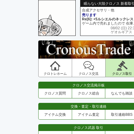
眠らない大陸クロノス 新着取
合成アクセサリ・他
売ります
Re[6]: +5ルシエルのネックレス
ゲーム内で売れましたので 在
08/02 (日) 22:
ゲオルギアス
クロトレホーム
クロノス交流
クロノス取引
クロノス交流掲示板
クロノス質問
クロノス総合
なんでも雑談
交換・査定・取引連絡
アイテム交換
アイテム査定
取引連絡BBS
クロノス武器 取引