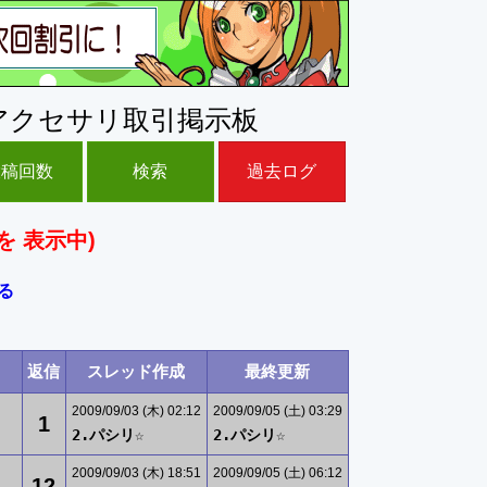
アクセサリ取引掲示板
投稿回数
検索
過去ログ
を 表示中)
る
返信
スレッド作成
最終更新
2009/09/03 (木) 02:12
2009/09/05 (土) 03:29
1
2.パシリ☆
2.パシリ☆
2009/09/03 (木) 18:51
2009/09/05 (土) 06:12
12