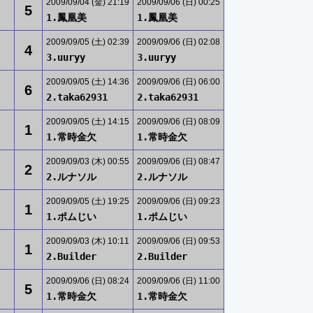
2009/09/04 (金) 21:19
2009/09/06 (日) 00:25
5
1.鳳凰美
1.鳳凰美
2009/09/05 (土) 02:39
2009/09/06 (日) 02:08
4
3.uuryy
3.uuryy
2009/09/05 (土) 14:36
2009/09/06 (日) 06:00
6
2.taka62931
2.taka62931
2009/09/05 (土) 14:15
2009/09/06 (日) 08:09
1
1.常時金欠
1.常時金欠
2009/09/03 (木) 00:55
2009/09/06 (日) 08:47
2
2.ルナソル
2.ルナソル
2009/09/05 (土) 19:25
2009/09/06 (日) 09:23
1
1.ポムじい
1.ポムじい
2009/09/03 (木) 10:11
2009/09/06 (日) 09:53
1
2.Builder
2.Builder
2009/09/06 (日) 08:24
2009/09/06 (日) 11:00
5
1.常時金欠
1.常時金欠