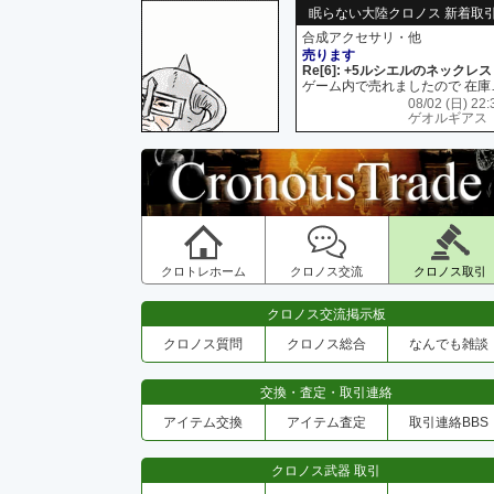
眠らない大陸クロノス 新着取
合成アクセサリ・他
売ります
Re[6]: +5ルシエルのネックレス
ゲーム内で売れましたので 在
08/02 (日) 22:
ゲオルギアス
クロトレホーム
クロノス交流
クロノス取引
クロノス交流掲示板
クロノス質問
クロノス総合
なんでも雑談
交換・査定・取引連絡
アイテム交換
アイテム査定
取引連絡BBS
クロノス武器 取引