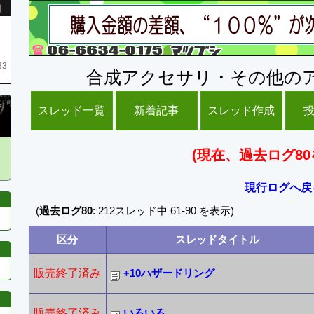
引
庫がネク1 リング4 となります リングのお値段は80G といたします
33
合成アクセサリ・その他の
スレッド一覧
新着記事
スレッド作成
(現在、過去ログ80
現行ログへ戻
(
過去ログ80
: 212スレッド中 61-90 を表示)
区分
スレッドタイトル
販売終了済み
+10ハザードリング
販売終了済み
いろいろ