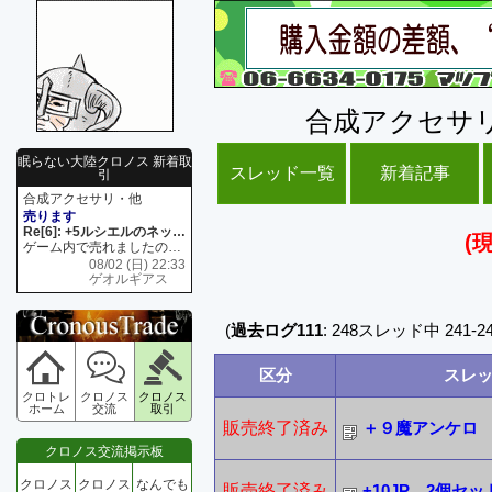
合成アクセサ
眠らない大陸クロノス 新着取
スレッド一覧
新着記事
引
合成アクセサリ・他
売ります
Re[6]: +5ルシエルのネックレス
(
ゲーム内で売れましたので 在庫がネク1 リング4 となります リングのお値段は80G といたします
08/02 (日) 22:33
ゲオルギアス
(
過去ログ111
: 248スレッド中 241-2
区分
スレ
クロトレ
クロノス
クロノス
ホーム
交流
取引
販売終了済み
＋９魔アンケロ
クロノス交流掲示板
クロノス
クロノス
なんでも
販売終了済み
+10JP 2個セッ