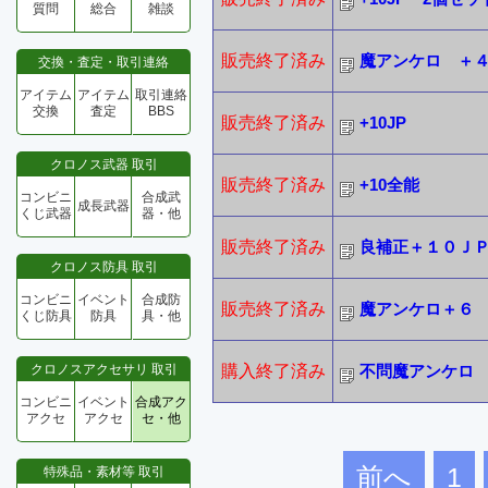
質問
総合
雑談
販売終了済み
魔アンケロ ＋
交換・査定・取引連絡
アイテム
アイテム
取引連絡
交換
査定
BBS
販売終了済み
+10JP
クロノス武器 取引
販売終了済み
+10全能
コンビニ
合成武
成長武器
くじ武器
器・他
販売終了済み
良補正＋１０Ｊ
クロノス防具 取引
コンビニ
イベント
合成防
販売終了済み
魔アンケロ＋６
くじ防具
防具
具・他
クロノスアクセサリ 取引
購入終了済み
不問魔アンケロ
コンビニ
イベント
合成アク
アクセ
アクセ
セ・他
前へ
1
特殊品・素材等 取引