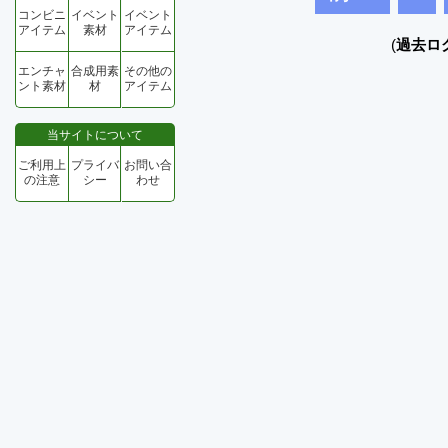
コンビニ
イベント
イベント
アイテム
素材
アイテム
(
過去ログ
エンチャ
合成用素
その他の
ント素材
材
アイテム
当サイトについて
ご利用上
プライバ
お問い合
の注意
シー
わせ