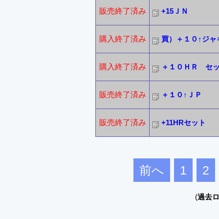
販売終了済み
+15ＪＮ
購入終了済み
買）＋１０↑ジャ
購入終了済み
＋１０ＨＲ セ
販売終了済み
＋１０↑ＪＰ
販売終了済み
+11HRセット
前へ
1
2
(
過去ロ