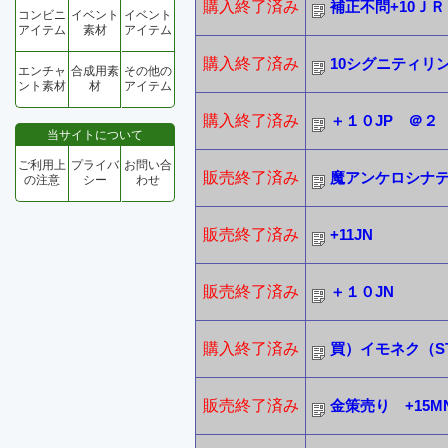
購入終了済み
補正不問+10ＪＲ
コンビニ
イベント
イベント
アイテム
素材
アイテム
購入終了済み
10シグニティリ
エンチャ
合成用素
その他の
ント素材
材
アイテム
購入終了済み
＋１０JP ＠２
当サイトについて
ご利用上
プライバ
お問い合
販売終了済み
魔アンケロシナ
の注意
シー
わせ
販売終了済み
+11JN
販売終了済み
＋１０JN
購入終了済み
買）イモネク（ST
販売終了済み
金策売り +15M