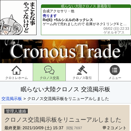
眠らない大陸クロノス 新着取引
合成アクセサリ・他
売ります
Re[6]: +5ルシエルのネックレス
ゲーム内で売れましたので 在庫がネク1 リング4 となります リングのお値段は80G といたします
08/02 (日) 22:33
ゲオルギアス
クロトレホーム
クロノス交流
クロノス取引
メニュー
眠らない大陸クロノス 交流掲示板
交流掲示板
クロノス交流掲示板をリニューアルしました
管理人連絡
クロノス交流掲示板をリニューアルしました
最終更新:
2021/10/09 (土) 15:37
2
7697