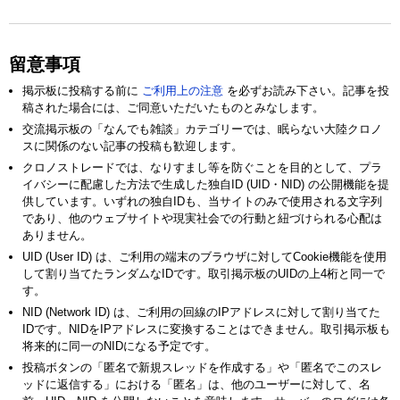
留意事項
掲示板に投稿する前に
ご利用上の注意
を必ずお読み下さい。記事を投
稿された場合には、ご同意いただいたものとみなします。
交流掲示板の「なんでも雑談」カテゴリーでは、眠らない大陸クロノ
スに関係のない記事の投稿も歓迎します。
クロノストレードでは、なりすまし等を防ぐことを目的として、プラ
イバシーに配慮した方法で生成した独自ID (UID・NID) の公開機能を提
供しています。いずれの独自IDも、当サイトのみで使用される文字列
であり、他のウェブサイトや現実社会での行動と紐づけられる心配は
ありません。
UID (User ID) は、ご利用の端末のブラウザに対してCookie機能を使用
して割り当てたランダムなIDです。取引掲示板のUIDの上4桁と同一で
す。
NID (Network ID) は、ご利用の回線のIPアドレスに対して割り当てた
IDです。NIDをIPアドレスに変換することはできません。取引掲示板も
将来的に同一のNIDになる予定です。
投稿ボタンの「匿名で新規スレッドを作成する」や「匿名でこのスレ
ッドに返信する」における「匿名」は、他のユーザーに対して、名