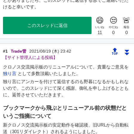
どがありましたら、このスレッドに返信する形でご連絡いただ
けると幸いです。
このスレッドに返信
🔝
⏬
#1
Trade管
2021/08/19 (木) 23:42
【サイト管理人による投稿】
クロノス交流掲示板のリニューアルについて、貴重なご意見を
独り言
として多数頂戴いたしました。
独り言にアンカーを付けて返信するのも野暮になるかもしれな
いので、このスレッドにて深く感謝、御礼を申し上げるととも
に、返答させていただきます。
ブックマークから飛ぶとリニューアル前の状態だと
いうご指摘について
新クロノス交流掲示板の安定動作を確認後、旧URLから自動転
送（301リダイレクト）されるようにしました。